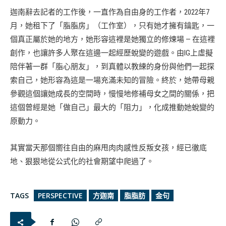
迦南辭去記者的工作後，一直作為自由身的工作者，2022年7
月，她租下了「脂脂房」（工作室），只有她才擁有鑰匙，一
個真正屬於她的地方，她形容這裡是她獨立的修煉場 — 在這裡
創作，也讓許多人聚在這邊一起經歷蛻變的遊戲。由IG上虛擬
陪伴著一群「脂心朋友」，到真體以教練的身份與他們一起探
索自己，她形容為這是一場充滿未知的冒險。終於，她帶母親
參觀這個讓她成長的空間時，慢慢地修補母女之間的關係，把
這個曾經是她「做自己」最大的「阻力」，化成推動她蛻變的
原動力。
其實當天那個嚮往自由的麻甩肉肉感性反叛女孩，經已徹底
地、狠狠地從公式化的社會期望中爬過了。
TAGS
PERSPECTIVE
方迦南
脂脂肪
金句