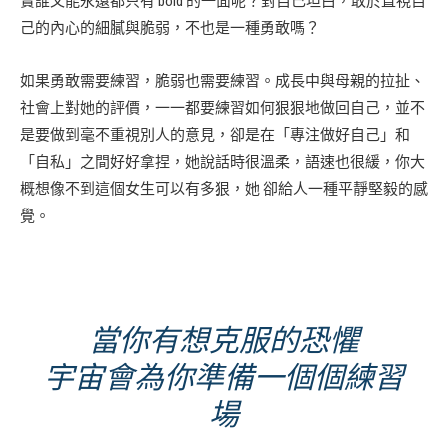
實誰又能永遠都只有 bold 的一面呢？對自己坦白，敢於直視自
己的內心的細膩與脆弱，不也是一種勇敢嗎？
如果勇敢需要練習，脆弱也需要練習。成長中與母親的拉扯、
社會上對她的評價，一一都要練習如何狠狠地做回自己，並不
是要做到毫不重視別人的意見，卻是在「專注做好自己」和
「自私」之間好好拿捏，她說話時很溫柔，語速也很緩，你大
概想像不到這個女生可以有多狠，她 卻給人一種平靜堅毅的感
覺。
當你有想克服的恐懼
宇宙會為你準備一個個練習
場