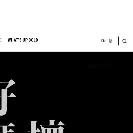
E
WHAT’S UP BOLD
EN
繁