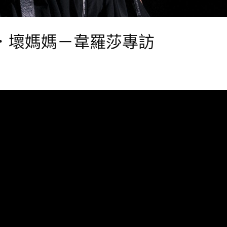
好媽媽．壞媽媽－韋羅莎專訪