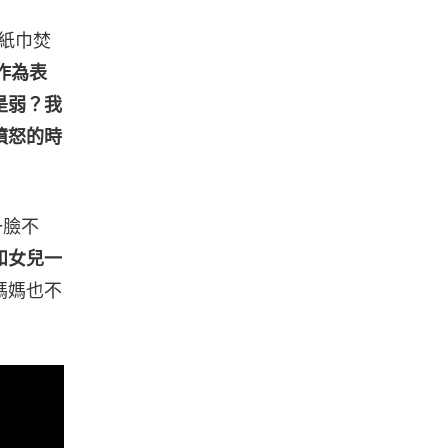
「紙巾焚
作為表
是弱？我
憤怒的時
一臉不
和女兒一
媽媽也不