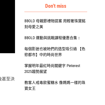
Don't miss
BBOLD 母親節禮物提案 用輕奢珠寶銘
刻母愛之美
BBOLD 運動與挑戰課程優惠合集﹗
每個影迷也被她們的造型吸引過 【色
慾都市】中的時尚世界
掌握明年最紅時尚關鍵字 Pinterest
2025趨勢展望
後甚至決
教客人戒毒飲蜜糖水 像媽媽一樣的珠
寶女王