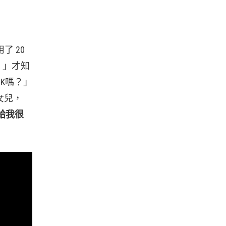
了 20
D！」才知
K嗎？」
女兒，
給我很