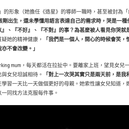
淚人」的形象（她擔任《造星》的導師一職時，甚至被封為
孩剛出生，還未學懂用語言表達自己的需求時，哭是一種
以』、『不好』、『不對』的事？為甚麼被人看見你哭就
質疑她的精神健康，
「我們是一個人，開心的時候會笑，
我亦不會改變。」
orking mum，每天都活在拉扯中。要離家上班，望見女兒
也與女兒坦誠相待。
「對上一次哭其實只是兩天前，是我
在學習一天比一天做個更好的母親。她索性讓女兒知道，
以一同找方法克服每件事。