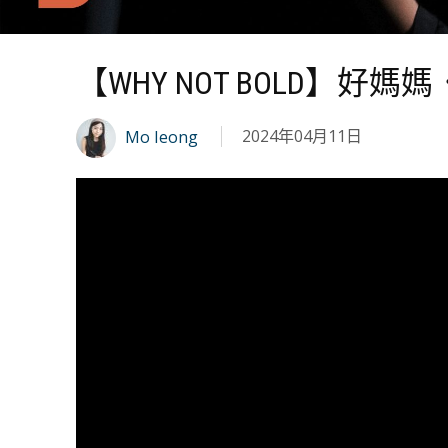
【WHY NOT BOLD】
2024年04月11日
Mo Ieong