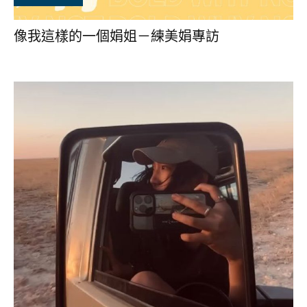
像我這樣的一個娟姐－練美娟專訪