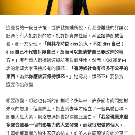
這麼長的一段日子裡，或許就如她所說，有甚麼難聽的評論沒
聽過？有人批評她的歌，批評她賣弄性感，甚至謠傳她被包
養，她一於少理。
「與其花時間 diss 別人，不如 diss 自己；
diss 自己不代表討厭自己，反而可以想清楚自己要改進的地
方。」
有些藝人選擇過濾掉所有負面評論，然而，Kiki 卻是由
衷的希望大家保持該有的憤怒：
「有時候社會有很多不公平的
東西，為此你應該要保持憤怒。」
她認為，憤怒不止要發洩，
還要作出改變。
想要改變，想必也有新的計劃吧？多年來，許多記者詢問她對
未來的想法，但實際上，她直到去年才確立了一個具體目標 —
她要大紅大紫。倒沒想過她會說得如此直白。
「我發現原來很
多聲音需要一個有影響力的人去發聲，而我很想做這個人。」
正如她那篇關於原生家庭的帖文，許多人在閱讀後與她分享了