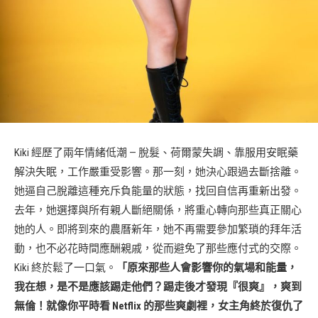
Kiki 經歷了兩年情緒低潮 — 脫髮、荷爾蒙失調、靠服用安眠藥
解決失眠，工作嚴重受影響。那一刻，她決心跟過去斷捨離。
她逼自己脫離這種充斥負能量的狀態，找回自信再重新出發。
去年，她選擇與所有親人斷絕關係，將重心轉向那些真正關心
她的人。即將到來的農曆新年，她不再需要參加繁瑣的拜年活
動，也不必花時間應酬親戚，從而避免了那些應付式的交際。
Kiki 終於鬆了一口氣。
「原來那些人會影響你的氣場和能量，
我在想，是不是應該踢走他們？踢走後才發現『很爽』，爽到
無倫！就像你平時看 Netflix 的那些爽劇裡，女主角終於復仇了