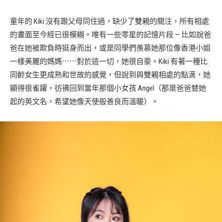
童年的 Kiki 沒有跟父母同住過，缺少了雙親的關注，所有相處
的畫面至今經已很模糊。唯有一些零星的記憶片段 — 比如說爸
爸在她被欺負時挺身而出，或是同學們羨慕她那位像香港小姐
一樣美麗的媽媽⋯⋯對於這一切，她很自豪。Kiki 有著一種比
同齡女生更成熟和世故的感覺，但說到與雙親相處的點滴，她
顯得很雀躍，彷彿回到當年那個小女孩 Angel（那是爸爸替她
起的英文名，希望她像天使般善良而溫暖）。