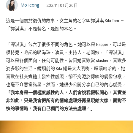
Mo Ieong
2024年01月26日
這是一個關於復仇的故事，女主角的名字叫譚淇淇 Kiki Tam —
「譚淇淇」不是藝名，是她的本名。
「譚淇淇」包含了很多不同的角色 — 她可以是 Rapper，可以是
模特兒、毛記的𡁻海珠、演員、主持人、老闆娘，「譚淇淇」
可以是各個面向、任何可能性。皆因她喜歡當 slasher，喜歡多
姿多彩的生活。鏡頭前的 Kiki 總是大大咧咧、嘻嘻哈哈的，她
喜歡在社交媒體上發怖性感照，卻不拘泥於傳統的偶像包袱，
也毫不介意當諧星。然而，她很少公開分享自己的內心感受，
「我本身是一個極度感性的人，人們會說我假裝開心，其實並
非如此，只是我會把所有的情緒處理好再呈現給大家，面對不
快的事情時，我有自己獨門的方法去處理。」