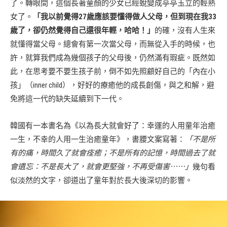
了。轉眼間，這個長著童顏的少女已經蛻變成亭亭玉立的輕熟
女了。
「我以前覺得27歲應該要懂得做人父母，但到現在我33
歲了，卻仍然覺得自己還很年輕，哈哈！」
的確，沒有人生來
就懂得當父母。總會有第一次當父母，而無從入手的時候，也
許，就算我們成為幾個孩子的父母後，仍然滿有瑕疵。既然如
此，在思考要不要生孩子前，倒不如先照顧好自己的「內在小
孩」（inner child），好好的療癒他的成長創傷，與之和解，避
免將這一代的缺失延續到下一代。
韓國有一本書名為《以為長大就會好了：幸運的人用童年治癒
一生，不幸的人用一生治癒童年》，書腰文案寫著：
「不是所
有的痛，時間久了就會痊癒；不是所有的記憶，時間過去了就
會遺忘：不是長大了，就會更堅強，不再受傷害⋯⋯」
幾句看
似淡然的文字，卻道出了童年對於長大後深切的影響。