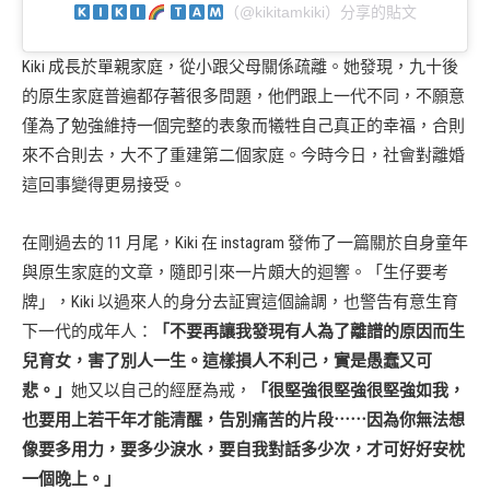
（@kikitamkiki）分享的貼文
Kiki 成長於單親家庭，從小跟父母關係疏離。她發現，九十後
的原生家庭普遍都存著很多問題，他們跟上一代不同，不願意
僅為了勉強維持一個完整的表象而犧牲自己真正的幸福，合則
來不合則去，大不了重建第二個家庭。今時今日，社會對離婚
這回事變得更易接受。
在剛過去的 11 月尾，Kiki 在 instagram 發佈了一篇關於自身童年
與原生家庭的文章，隨即引來一片頗大的迴響。「生仔要考
牌」，Kiki 以過來人的身分去証實這個論調，也警告有意生育
下一代的成年人：
「不要再讓我發現有人為了離譜的原因而生
兒育女，害了別人一生。這樣損人不利己，實是愚蠢又可
悲。」
她又以自己的經歷為戒，
「很堅強很堅強很堅強如我，
也要用上若干年才能清醒，告別痛苦的片段⋯⋯因為你無法想
像要多用力，要多少淚水，要自我對話多少次，才可好好安枕
一個晚上。」