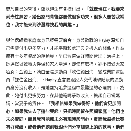
忠於自己的背後，難以避免有各樣付出。
「就像現在，我要來
到赤柱練習，踏出家門背後都要做很多功夫，很多人要替我補
位，我才能來到沙灘尋找我的興趣。」
與伴侶組織家庭本身已經需要磨合，身兼數職的 Hayley 深知自
己需要付出更多努力，才能平衡和處理與身邊人的關係。作為
擁有十多年資歷的運動員，早已習慣做好時間管理；溝通上，
她選擇坦誠地與伴侶和家人溝通，即使有磨擦，卻不接受大家
啞忍；金錢上，她由全職運動員「收住錢出海」變成業餘運動
員「課住金出海」，Hayley 直言要跟家人交代她現階段的運動
員身分沒有收入，是她堅持追夢過程中最難過的心理關口，為
此，她付出更多努力，在其他範疇爭取收入，擔起自己當媽
媽、當妻子的責任。
「我相信如果我做得好，他們會更加開
心。如果我失去了這些興趣，只把時間留在照顧家庭，他們也
未必贊同，而且我可能都未必有現時般開心，反而我每逢比賽
有好成績，或者他們聽到我跟他們分享訓練上的的軼事，他們