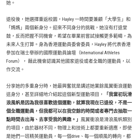
她。
退役後，她選擇重返校園，Hayley 一時間要兼顧「大學生」和
「媽媽」兩個新身分。迎來不同身分的挑戰，她沒有打退堂
鼓，反而把握不同機會，希望在畢業前嘗試接觸更多範疇，為
未來人生打算。身為香港運動員委會委員，Hayley 將代表香港
參加在瑞士舉辦的國際運動員論壇（International Athletes
Forum）， 藉此機會認識其他國家退役或者全職的運動員，以
作交流。
分享她的多重身分時，她最興奮就是講述她業餘風翼衝浪運動
這身分，甚至詳細地介紹起這個新型運動項目，
「我當初玩滑
浪風帆是因為我很喜歡這個運動，就算我現在已退役，不是一
個全職運動員，但我都可以在我空餘的時間或者專門去抽取一
點時間去出海、去享受我的興趣。」
風翼衝浪是滑浪風帆類別
的項目，由於器材不同，物理上和技術上都要重新適應，即使
是她們一班精英運動員，每一個drive、每一個順風的轉向，都