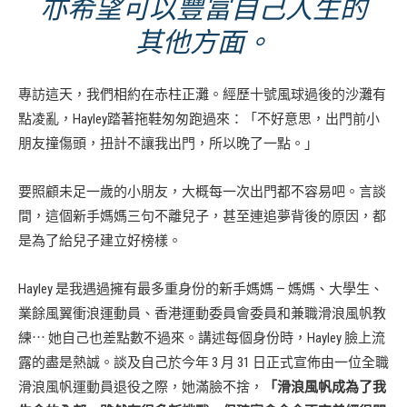
亦希望可以豐富自己人生的
其他方面。
專訪這天，我們相約在赤柱正灘。經歷十號風球過後的沙灘有
點凌亂，Hayley踏著拖鞋匆匆跑過來：「不好意思，出門前小
朋友撞傷頭，扭計不讓我出門，所以晚了一點。」
要照顧未足一歲的小朋友，大概每一次出門都不容易吧。言談
間，這個新手媽媽三句不離兒子，甚至連追夢背後的原因，都
是為了給兒子建立好榜樣。
Hayley 是我遇過擁有最多重身份的新手媽媽 — 媽媽、大學生、
業餘風翼衝浪運動員、香港運動委員會委員和兼職滑浪風帆教
練⋯ 她自己也差點數不過來。講述每個身份時，Hayley 臉上流
露的盡是熱誠。談及自己於今年 3 月 31 日正式宣佈由一位全職
滑浪風帆運動員退役之際，她滿臉不捨，
「滑浪風帆成為了我