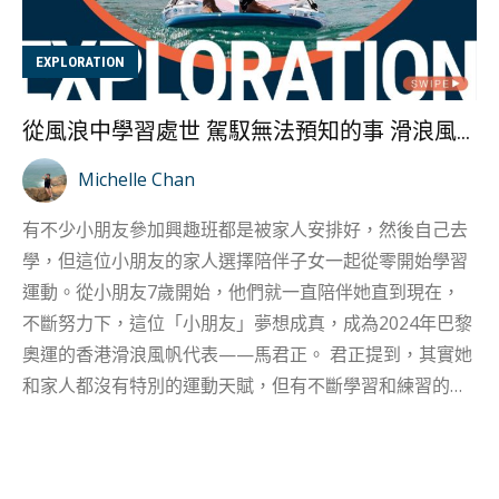
Jenny 中學已經熱愛各樣運動，好像排球、長跑同賽艇機
等，因獲中學老師推薦2012年8月參加賽艇課程。初學時
EXPLORATION
很快便愛上水上賽艇的速度感，後來開始和隊友夾艇，更
愛上雙人艇一起艱苦訓練的感覺，與划單人艇感覺不同，
從風浪中學習處世 駕馭無法預知的事 滑浪風帆香港代表馬君正訪問
感覺有隊友在背後支持，更加有動力。 作為香港賽艇運動
員星期一至六都有2-3節訓練，他們經常會在不同城市訓
Michelle Chan
練，所以要盡快適應天氣同環境。Jenny分享：「最記得
有不少小朋友參加興趣班都是被家人安排好，然後自己去
一次由10-17°C的雲南轉場地到36至40°C的泰州，第一日
學，但這位小朋友的家人選擇陪伴子女一起從零開始學習
要划16公里，溫度天氣截然不同，因天氣太熱，她和隊友
運動。從小朋友7歲開始，他們就一直陪伴她直到現在，
難以發力，大家幾乎是用意志完成訓練。」 競速過程不只
不斷努力下，這位「小朋友」夢想成真，成為2024年巴黎
是一味鬥快 ...
奧運的香港滑浪風帆代表——馬君正。 君正提到，其實她
和家人都沒有特別的運動天賦，但有不斷學習和練習的恆
心。正因為和家人一起學習和練習，他們更加理解君正的
經歷和需求，一直以來都在陪伴和支持她！ 奧運夢成真 難
忘現場氣氛 奧運回歸兩個月多，對運動員來說仍然猶如夢