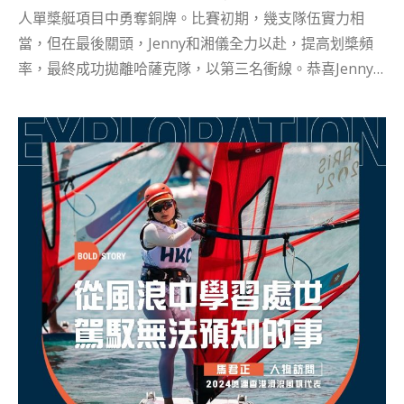
身體碰撞、即刻可以搶球得分，我形容為比較
人單槳艇項目中勇奪銅牌。比賽初期，幾支隊伍實力相
aggressive，但有一類學生就不喜歡...
當，但在最後關頭，Jenny和湘儀全力以赴，提高划槳頻
率，最終成功拋離哈薩克隊，以第三名衝線。恭喜Jenny
和湘儀！ 在接受訪問時，Jenny提到：「我認為致勝的關
鍵主要與我們的訓練有關。在比賽前，教練不僅訓練我們
的有氧能力，還不斷提高我們的無氧能力。此外，與隊友
之間的默契也非常重要，我們心有靈犀，知道彼此的想
法。」 Jenny參賽項目雙人單槳艇同四人單槳艇，雖然已
有同時報兩項的經驗，但因為主辦單位安排有調動，原本
兩項分開不同日子，變成同日比賽更相隔只有一小時，她
指：「這對我們體能挑戰很大，所以預賽當日模擬決賽安
排，然後再修改策略。因所有隊伍初賽不相伯仲，所以如
果有失誤，就有機會落失獎牌。」 成為香港職業賽艇運動
員的日常 2024巴黎奧運的賽艇項目引起了許多香港人對賽
艇運動的關注。因此，我們邀請了Jenny講述她是如何接
觸賽艇的，以及她作為香港職業賽艇運動員的故事。