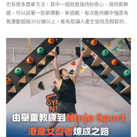
也有很多簡單方法﹗其中一個就是保持好奇心、保持新鮮
感，可以試著一些新運動、新挑戰，每次能持續中強度有
氧運動超過30分鐘以上，能有助讓人產生愉悅及輕鬆的感
受，藉以減輕壓力，甚至能舒緩抑鬱或焦慮引起的負面情
緒。 建立興趣之餘又可以提升技能，不想渾渾噩噩又一
年，今年記得要準備新挑戰給自己呢﹗編輯精選全新新手
體驗班、運動課程優惠，陪你一起投入運動熱﹗ 試玩體驗
- BOLD X HKATCIG 限定爬樹課程 $250新手體驗優惠 在
Instagram 查看這則貼文 BBOLD EXPLORATION 運動 挑
戰 旅遊（@bbold.exploration）分享的貼文 上次訪問包
山后兼攀樹教練Angel Wong Ka Yan 之後 ，推出的攀樹
課程反應非常熱烈，我們編輯還進行了一個自肥計劃，難
得有機會，當然要親自跟Angel上課體驗攀樹！我和CMan
都是第一次攀樹，如果我們能做到，大家肯定也可以！ 很
多人不知道，其實攀樹運動是有正式的學校課程的，例如
香港攀樹學院就提供攀樹訓練、技術專修訓練和技術分享