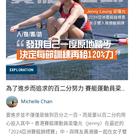
不能搶對手的球，亦不能阻礙對方傳球、射球。因此，
Candy 指巧固球又被稱為「君子球」，是一項很君子的運
動。 香港女子巧固球隊教練吳子莉，自2006年開始接觸巧
固球，經過多年的努力和磨練，於2019年轉為教練。子莉
最初一直打手球與沙灘手球，因為過程中她的教練們引入
了巧固球，讓她有機會成為第一批接觸這項運動的人。一
路下去，後來子莉便成為手球兼巧固球的教練。 我們就是
第一代巧固球運動員代表 巧固球在十二年前還是新引入的
運動，當時香港沒有人知道怎樣玩這個運動。子莉提到：
EXPLORATION
「就算我們有所謂的教練，其實都是我們的隊友，然後那
時候大家是一起在暑假時一個星期連續七天練習學玩。但
為了進步而追求的百二分努力 賽艇運動員梁瓊允專訪
是那時候其實從來都沒有覺得累，因為覺得很好玩。其實
你試想像一下，在香港有哪個運動是可以讓你鑽研自己打
Michelle Chan
球的一套方法？應該是幾乎沒有的。」 而她在教學過程
要進步並不僅僅是做到百分之一百，而是要以百二分的用
中，也會慢慢發現喜歡手球及巧固球的學生，性格上各有
心投入其中。香港賽艇運動員梁瓊允（Jenny）在最近的
不同。她提及：「有些學生只是喜歡打手球，因為刺激有
「2024亞洲賽艇錦標賽」中，與隊友黃湘儀一起在女子雙