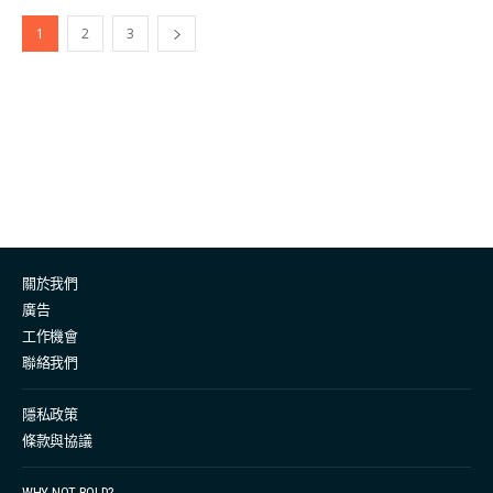
一場。君正分享：「對我來說比較深刻，是踏入奧運場地
1
2
3
時，聽到很多觀眾打氣的氣氛，因為風帆項目離賽區較
遠，如果不坐快艇是無法親睹比賽，所以出海前的打氣聲
很震撼。」同時為運動能凝聚到這麼多人而感到高興。 君
正形容在滑浪風帆比賽項目中，選手們最大挑戰除了天
氣、海況，還有賽制都存在不可控的因素。就像今屆英國
選手 Emma Wilson 14 場比賽中贏得 8 場，由於她一直是
首名出線，因賽制關係，在最後淘汰賽她不像其他選手在
場地比賽過，君正解釋：「因為她是第一名的時候就不會
關於我們
熟習一次那個賽程，很可惜她最後還是已銅牌結束本屆奧
廣告
運，這可能對她來說都會覺得很遺憾。」 因而不夠熟悉地
工作機會
形而最後摘銅，君正也為Wilson感到很可惜，她認同滑浪
聯絡我們
風帆比賽中的確存在很多不可控的因素，這是對運動員來
說最大的挑戰。 而對於君正來說，雖然在外國比賽，但他
隱私政策
們之前都做了很多的場地的考察，早五六年其實我們都不
條款與協議
停在馬賽比賽適應得不錯的。今屆奧運賽事以一種帆板類
WHY NOT BOLD?