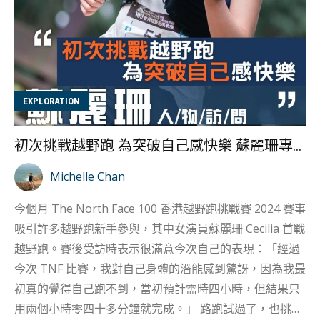
達到標準。然而，最終比賽前上磅還是差了0.3公斤。 雖
然當時感到非常沮喪的她，但隊友們的支持讓她沒有放
棄，隊友將自己的外套給 Jackie 套著跑，跑了接近 45 分
鐘，最終成功減重。這段經歷不僅讓她難忘，也讓她意識
到運動員背後的艱辛，Jackie 提及：「第一是真的好辛
EXPLORATION
苦，第二是運動員如果在極短時間減磅，其實都幾傷身，
所以自律與控制體重也是泰拳運動員經常會面對的考
初次挑戰越野跑 為突破自己感快樂 蘇麗珊專訪
驗。」 從散打到泰拳的轉變 Jackie 的父親對她的武術生涯
有著關鍵的影響，Jackie 提到：「其實當初是我叫爸爸試
Michelle Chan
著打泰拳運動，在她的建議下，她與父親嘗試了泰拳興趣
今個月 The North Face 100 香港越野跑挑戰賽 2024 賽事
班。這也讓 Jackie 第一次接觸到泰拳，雖然當時她主要還
吸引許多越野跑新手參與，其中女演員蘇麗珊 Cecilia 首戰
是專注於散打，但這段經歷為她近年泰拳生涯...
越野跑。賽後受訪時表示很滿意今次自己的表現：「經過
今次 TNF 比賽，我對自己身體的潛能感到驚訝，因為我最
初真的覺得自己跑不到，當初預計需時四小時，但結果只
用兩個小時零四十多分鐘就完成。」 路跑試過了，也挑戰