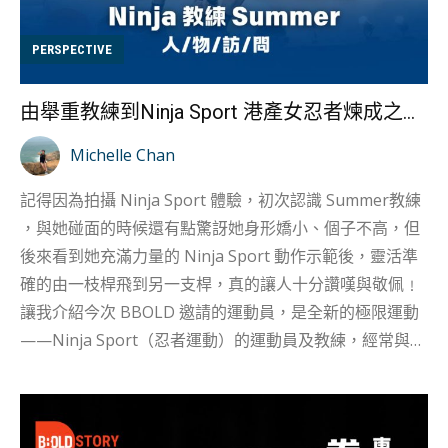
工作坊。 BBOLD聯乘@hkatcig推出攀樹新手體驗優惠，
只要通過BBOLD報名，就可以以優惠價$250參加體驗
PERSPECTIVE
班，留言「攀樹」以獲取優惠！ 試玩體驗 -
BBOLDxSasuke Ninja Park 忍者障礙體驗課程報名表 在
由舉重教練到Ninja Sport 港產女忍者煉成之路 Ninja 教練 Summer 人物訪問
Instagram 查看這則貼文 BBOLD EXPLORATION 運動 挑
戰 旅遊（@bbold.exploration）分享的貼文 看多了日...
Michelle Chan
記得因為拍攝 Ninja Sport 體驗，初次認識 Summer教練
，與她碰面的時候還有點驚訝她身形嬌小、個子不高，但
後來看到她充滿力量的 Ninja Sport 動作示範後，靈活準
確的由一枝桿飛到另一支桿，真的讓人十分讚嘆與敬佩﹗
讓我介紹今次 BBOLD 邀請的運動員，是全新的極限運動
——Ninja Sport（忍者運動）的運動員及教練，經常與隊
友參加世界各地比賽。 不過讓人想不到的是，Summer 成
為 Ninja Sport 教練前，其實是一位舉重教練。在台北
Gymefit Games 2019、2023 及 2024 女子組舉重比賽