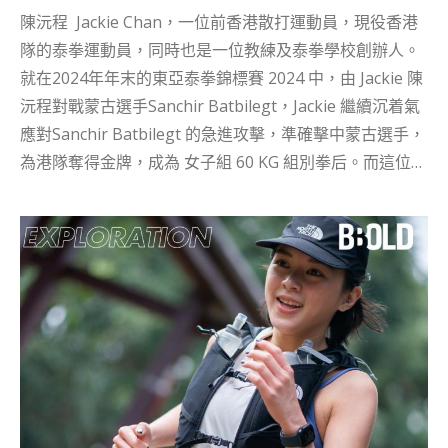
陳沅程 Jackie Chan，一位前香港散打運動員，現役香港
隊的泰拳運動員，同時也是一位教練及泰拳學校創辦人。
就在2024年年末的東亞泰拳錦標賽 2024 中，由 Jackie 陳
沅程對戰蒙古選手Sanchir Batbilegt，Jackie 繼續沉着氣
應對Sanchir Batbilegt 的急進攻擊，準確擊中蒙古選手，
為港隊奪得金牌，成為 女子組 60 KG 組別拳后。而這位拳
后原來只用了一年的時間，憑着刻苦的訓練及強大的適應
能力，成功由散打運動轉戰泰拳運動。 從小好動的她，深
受武打明星和電影的影響，成為修練武術的動力，9歲開
始便接觸散打運動，擁有多年武術經驗，亦代表香港出戰
多次散打賽事。 Jackie 展現了運動員的成長，以及如何因
應社會的需求而轉變，展現克服困難和堅持追夢的故事。
練武最怕的不是拳腳而是減磅 Jackie 的武術之旅始於散
打。她回憶起2016年參加世界青少年武術錦標賽的經歷，
那時她需要減重以達到比賽的體重要求。過磅前一天，她
還欠一公斤，於是提前幾小時起床跑步、焗桑拿，希望能