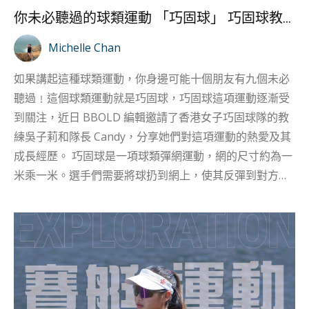
己的心跳，聆聽心跳變快的節奏。這種感覺讓她覺得自己
你未必聽過的球類運動 「巧固球」 巧固球教練吳子莉及運動員Candy專訪
由心地享受當下，很努力地在跑山，活在當下，完成每一
個目標的感覺讓她很感動。 接觸跑步後， Cecilia 不知不
Michelle Chan
覺地提升了意志力。她認為透過跑步鍛鍊到的意志力，能
如果講起這種球類運動，你身邊可能十個朋友有九個未必
在生活中顯現出來，她指：「當生活、工作中遇到困難
聽過﹗這個球類運動就是巧固球，巧固球這項運動逐漸受
時，雖然第一下我過不了，但想放棄的時候我便會想，其
到關注，近日 BBOLD 編輯邀請了香港女子巧固球隊的教
實我跑步時都可以做到個人突破，生活上只...
練吳子莉和隊長 Candy，分享她們對這項運動的熱愛及其
成長經歷。 巧固球是一項球類彈網運動，網的尺寸約為一
米乘一米。選手們需要將球扔到網上，使其反彈到對方場
地。這項運動由瑞士生物學家赫爾曼‧布蘭德（Hermann
Brandt）在20世紀70年代發明，是一種沒有身體碰撞的運
動。由於球撞到球網的聲音類似法文的「tchouk」，故被
命名為 Tchoukball ，中文音譯為「巧固球」。 基本玩法
是球員於3公尺半圓的禁區射球，球反彈出禁區且落於場
區內並且中途沒有被對手球員接到，便可得分。比賽中途