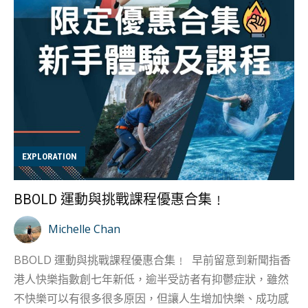
計，搭配光金元素，寓意母愛的延續，展現母親全心全意
的 照顧與愛惜 。長條造型更 見證母親與子女之間永恆的
關係。不妨相約母親享用一頓充滿「少女心」的下午茶，
讓她好好感受像少女一樣被疼愛的時刻，再親手為媽媽戴
上項鍊，讓儀式感成為記憶錨點。 提案二：閃耀之選——
Haro Set 每個媽媽都有不一樣的風格，有些媽媽就像家
庭中的「太陽」，Haro Set 中央珍珠就像象徵子女，周圍
環繞的MONI人造鑽石如同母親守護的光芒。用這個套裝
EXPLORATION
搭配你為母親準備的「一日女王」體驗 —— 由子女規劃從
早餐到晚餐的驚喜行程，最後以閃耀的Haro耳環與項鍊作
BBOLD 運動與挑戰課程優惠合集﹗
為壓軸禮物。 提案三：永恆循環——Spiral Set螺旋鑽石
套裝 靈感源自生命循環的Spiral Set，以螺旋線條詮釋母
Michelle Chan
愛的無限包容。人造鑽石層疊環繞的設計，宛如母親始終
BBOLD 運動與挑戰課程優惠合集﹗ 早前留意到新聞指香
張開的雙臂。品牌推薦將此套裝與「家庭寫真拍攝」結
港人快樂指數創七年新低，逾半受訪者有抑鬱症狀，雖然
合：事前隱瞞媽媽準備驚喜攝...
不快樂可以有很多很多原因，但讓人生增加快樂、成功感