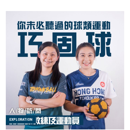
了今次的越野跑。相比路跑，她感受到越野跑為她帶來更
多樂趣。Cecilia 提及：「 路跑有時候容易讓人覺得沉悶，
因為跑的路好多時候都是一樣的，然後我會試著為路跑過
程找些樂趣，例如我內心會和其他街跑的人比較讓自己跑
快一點，或者在腦中想些無謂的事。」 Cecilia 在今次比
賽除了突破自己，也深深受其他女選手感染：「我覺得女
生跑山很有型，因為是一件很困難的事，但比賽途中我看
到很多努力的女生，她們很堅定地完成賽事，我感受到女
性堅毅的力量。我覺得大家一定要不斷發掘自己的堅毅和
耐力，好像這天我發掘自己的耐力一樣。」 本來就很喜歡
行山、看樹的 Cecilia，覺得山野自然是一股療癒的力量，
讓身心靈沉澱。她練習跑山時，更體會到箇中樂趣：「雖
然跑山充滿挑戰性，但看著山頂，就好像有一個終點，不
斷吸引自己堅持下去，再多走一步完成目標。反而路跑如
果覺得累了，身心也會毫無懸念立刻停下來。 被自然環境
EXPLORATION
簇擁著的跑山的時間，她很喜歡跟自己對話，感受一下自