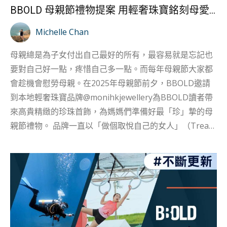
BBOLD 母親節禮物提案 用輕奢珠寶銘刻母愛之美
Michelle Chan
母親總是為子女付出自己最好的所有，最容易就是忘記也
要對自己好一點，疼惜自己多一點。而每年母親節大家都
會趁機會慰勞母親。在2025年母親節前夕，BBOLD邀請
到本地輕奢珠寶品牌@monihkjewellery為BBOLD讀者帶
來高貴精緻的珍珠首飾，為媽媽們準備好最「珍」摯的母
親節禮物。 品牌一直以「做個取悅自己的女人」（Treat
Yourself Better）為理念，以不同的飾品為女性增添自
信，就如BBOLD一直鼓勵女性跳出框框，向外探索，透過
人生經歷，建立自信的一面。為各位偉大的媽媽準備了一
系列的飾物，讓你送上這份珍貴的心意。各位還在苦思今
年送甚麼禮物的子女們，不妨看看以下禮物提案。 提案
一：時尚之選 ——Beloved Set 母愛是溫柔的長河，
MONI Jewellery 今年推出的 Beloved Set 以長型珍珠設