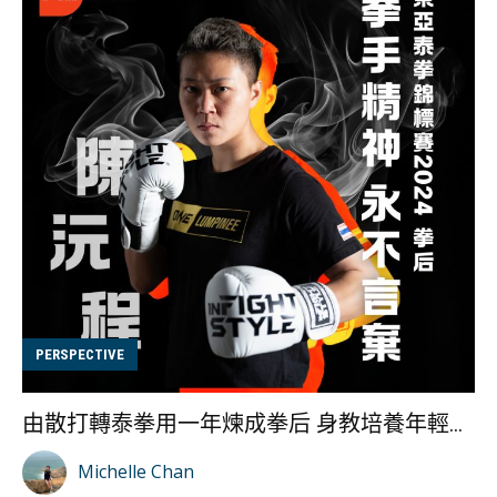
中，Summer 憑出色的表現三度奪冠。如今，她不僅是
Ninja Sport 的專業教練，更在國際賽事中屢獲佳績，包
括馬來西亞 Ozone Games 公開女子組 2023 金牌、台中
極限體能王挑戰賽 2024 銀牌，以及完成美國 World
Ninja League Championships 2024 和澳洲 Ninja World
Cup 的 Stage 1 挑戰。Summer 的轉型故事，不僅展現了
她對運動的熱愛，還有 Ninja Sport 這項運動的獨特魅
力。 在 Instagram 查看這則貼文 Summer
Wong（@summer__training）分享的貼文 從舉重投身到
Ninja Sport 談到從舉重轉向 Ninja Sport 的契機，
Summer 坦言，兩者雖然都是對體能與意志力的挑戰，但
Ninja Sport 更注重「解難能力」，她補充：「舉重比賽
PERSPECTIVE
的目標很明確，就是舉起更大的重量，相對比較有規律，
且有固定方法遵循與練習，而 Ninja Sport 的障礙設計多
由散打轉泰拳用一年煉成拳后 身教培養年輕拳手 陳沅程 Jackie 專訪
變，每個人都可以找到屬於自己的破解方法，同樣的障
礙，每個人的演繹方式都...
Michelle Chan