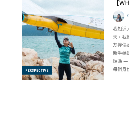
【WH
我知道
天，我
友撞傷頭，扭計不
新手媽媽三
媽媽 
每個身份
PERSPECTIVE
她滿臉
表香港
帶來多
面都很
嚇退。自古英雄
珍惜這些機會 當年落選里約奧運香港隊選拔，讓 Hayley 一度
向來對