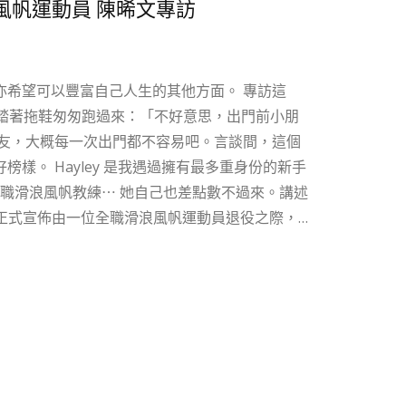
滑浪風帆運動員 陳晞文專訪
望可以豐富自己人生的其他方面。 專訪這
y踏著拖鞋匆匆跑過來：「不好意思，出門前小朋
多重身份的新手
兼職滑浪風帆教練⋯ 她自己也差點數不過來。講述
1 日正式宣佈由一位全職滑浪風帆運動員退役之際，
確實會念念不忘曾經很開心的團隊生活。」曾代
 Hayley，滑浪風帆佔據她大半人生，亦為她
的光輝歲月有限，體能上或者技術發展上所有方
需要時間。」現實如此無奈，Hayley 卻沒被
珍惜自己遇到的機會，她所得的機會並非理所當