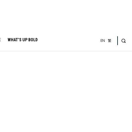
E
WHAT’S UP BOLD
EN
繁