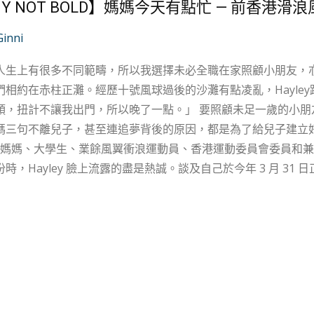
Y NOT BOLD】媽媽今天有點忙 — 前香港
Ginni
人生上有很多不同範疇，所以我選擇未必全職在家照顧小朋友，亦希
們相約在赤柱正灘。經歷十號風球過後的沙灘有點凌亂，Hayle
讓我出門，所以晚了一點。」 要照顧未足一歲的小朋友，大概每一次出門都不容易吧。言談間，這個
句不離兒子，甚至連追夢背後的原因，都是為了給兒子建立好榜樣。 Hayley 是我遇過擁有最
— 媽媽、大學生、業餘風翼衝浪運動員、香港運動委員會委員和
時，Hayley 臉上流露的盡是熱誠。談及自己於今年 3 月 3
不捨，「滑浪風帆成為了我生命的全部，雖然有很多新挑戰，但
出戰兩屆奧運、三屆亞運，並在各個國際賽事中創下數之不盡佳績的
個難忘的高光時刻，「做女運動員並不是那麼容易，始終運動員
有限，但另一方面要建立家庭、生小朋友，或者去尋找伴侶，其實都
做時勢，她創造了自己獨一無二的價值。 人生可以說很長、又可以說很短，我們有緣份活着，就應該去
萌生退役念頭。機緣巧合下重遇中學一位英文老師 — 一個
於人生很有看法、堅持自己的兒時偶像，啟發到她要忠於自己、