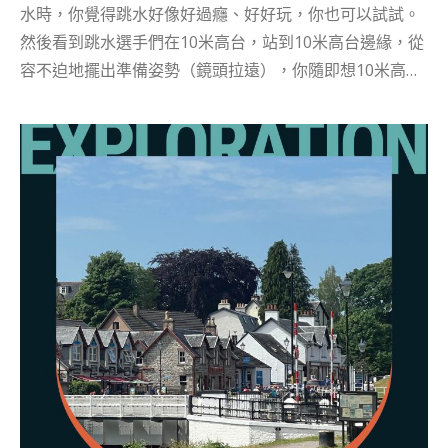
水時，你覺得跳水好像好過癮、好好玩，你也可以試試。
然後看到跳水選手們在10米高台，站到10米高台邊緣，從
容不迫地擺出準備姿勢（鏡頭拉遠），你隨即想10米高台
還是專業的才做到吧，我們這些一般人如何做到？﹗ 好多
時候，我們對於看似困難、挑戰性的活動，即使有多想
試，但基於恐懼，我們都可以選擇避免或拖延﹗對於今次
BBOLD「敢」性挑戰，有咩驅使畏高的試玩專員Kylie，
一日之內挑戰十米高台跳水？ 「係窮？唔係，係對試玩工
作嘅熱誠呀﹗」我們邀請Kylie作為試玩專員，就是知道她
愛水上運動、愛瑜伽、愛自潛、滑浪，但是Kylie怎樣也沒
想到第一項要拍攝的挑戰性水上運動動，巧恰就是她最不
擅長、甚至是害怕程度「高台跳水」，而獲得這個機會的
Kylie，不但沒有提出找另一位試玩專員嘗試，反而選擇親
身上陣，克服這個挑戰﹗﹗ 在試玩過程，Kylie輕鬆完成拉
筋環節，並在地面（零米）試跳，練習預備姿勢與入水動
作，完全難不到膽子大的她，還一臉輕鬆。轉眼來到一米