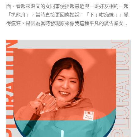
取得成就感與個人價值。」 —Dr.Margee Kerr 特別在社
面、看起來溫文的女同事便提起最近與一班好友相約一起
交方面，女性一般都比男...
「扒龍舟」，當時直接更回應她說：「下﹗咁痴線﹗」覺
得瘋狂，是因為當時發現原來像我這種平凡的廣告業女
生，原來都可以嘗試自組上龍舟體驗班。 香港的龍舟習
俗，其實是開埠初期水上漁民祈求神明保佑，扒龍舟參拜
各個灣頭天后廟，祈求龍舟「生生猛猛」，順利作賽作
福，並非一開始就以競賽而生。而漸漸地社會發展後來六
七十年代，大家各自在所屬地區相繼舉行龍舟競渡，邀請
其他灣頭龍舟會參加，藉着活動交流，龍舟盛事愈漸成
熟。 龍舟曾經不能被女性觸碰？ 龍舟起源與祭祀宗教有
關，也自然會有相帶的禁忌，原來昔日的龍舟完全不能讓
女性觸碰，龍舟在避風塘經過女性都要迴避，當時的人們
相信女性接觸或靠近龍舟會影響龍氣。不過隨社會科技知
識發展，現時已經打破以上禁忌，女生除了可以擔任協調
龍舟節奏的鼓手角色，更可以落手落腳扒龍舟﹗ 全女龍舟
體驗班 勇於挑戰自己﹗ 現時更加有機構加入女子龍舟體驗