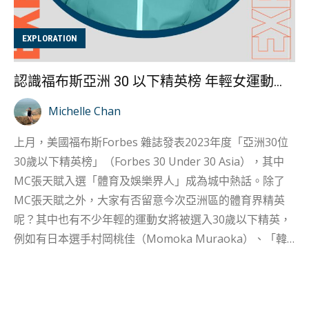
班，讓更多女性接觸龍舟運動，就好像MERRY SWIMAS
香港水泳社的女子龍舟體驗課程，津津樂道：「全女班龍
EXPLORATION
舟真係好開心，好團結，成班女仔互相打氣，成件事好有
火﹗」，龍舟課程以往較多由男教練指導，而近年也新增
認識福布斯亞洲 30 以下精英榜 年輕女運動員精英 村岡桃佳
了少數女教練，能在女學生遇到困難時能更切身地提供建
議及教學。 作為從未接觸龍舟的編者，從小就對龍舟的印
Michelle Chan
象就是非常講求強健體魄、體力需求大，訓練過程辛苦，
上月，美國福布斯Forbes 雜誌發表2023年度「亞洲30位
雖然事實正式訓練確是如此，但香港水泳社指女子龍舟體
30歲以下精英榜」（Forbes 30 Under 30 Asia），其中
驗班的課程設計不會太嚴厲密集，因為更重要是讓更多女
MC張天賦入選「體育及娛樂界人」成為城中熱話。除了
生有接觸龍舟運動的機會，所以課程不會太辛苦，絕對適
MC張天賦之外，大家有否留意今次亞洲區的體育界精英
合較入門，初學者也絕對合適。 對於開辦女子龍舟體班的
呢？其中也有不少年輕的運動女將被選入30歲以下精英，
初衷，「香港水泳社...
例如有日本選手村岡桃佳（Momoka Muraoka）、「韓
國短道速滑皇后」崔珉禎（Choi min jeong）、澳洲高爾
夫球選手Hannah Green 、澳洲網球選手Ajla
Tomljanovic，以及年僅 23歲的哈薩克網球選手Elena