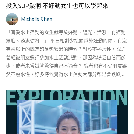
投入SUP熱潮 不好動女生也可以學起來
Michelle Chan
「喜愛水上運動的女生就等於好動、陽光、活潑、有運動
細胞、游泳健將﹗」 平日相對少接觸戶外運動的你，有沒
有被以上的既定印象影響過的時候？對於不熟水性，或許
曾經被朋友邀請參加水上活動派對，卻因為缺乏自信而卻
步，或者未嘗試就覺得自己不適合？ 編者也有不少朋友雖
然不熟水性，好多時候覺得水上運動大部分都是會跌跌撞
撞、帶有危險性的，但心底卻又十分喜歡大海，日常只會
在岸邊看海。但其實水上運動，都有相對較靜態、平靜的
選擇，讓你同樣能在炎炎夏日享受大海的療癒力。如果不
喜歡劇烈的水上運動，其實也可以試試香港近幾年都非常
流行，而且非常受女生歡迎的SUP（Stand up paddling）
直立板﹗不好動的、比較怕水的女生想與大海有互動，都
非常適合從直立板開始，拉近與海的距離。 SUP就是在不