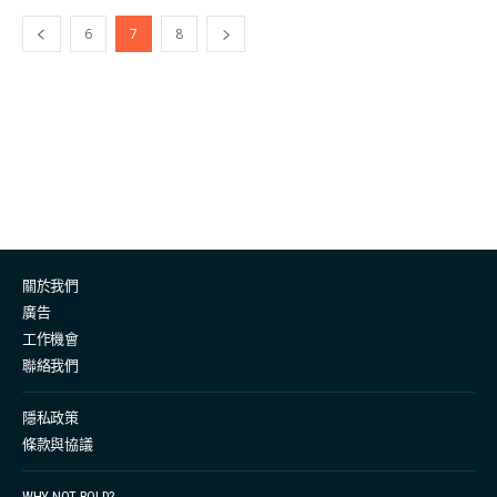
Rybakina。 作為年輕運動員，好多時候都要比人更早做
6
7
8
出一些人生上的取捨，例如面對密集的訓練時間，要犧牲
與日常社交或與好朋友玩樂的時間；參與運動訓練時也未
必有好多資源支持，運動競技的路上，會因為各種比賽，
面對挫敗更會比一般人多，所以要作為運動員發展，除了
要有滿腔熱誠，還要有極佳的身心質素。而當中更有些運
動員，擁有激勵人心的運動精神，更是因為被運動改變了
她的世界。 在亞洲30位30歲以下精英榜上榜的日本選手
25歲的村岡桃佳，在4歲時診斷因為脊髓病變導致下半身
關於我們
麻痺，從那天起，桃佳要依靠輪椅活動，而身體上的轉變
廣告
亦曾經活潑好動的轉變成內向的性格，改變她的契機源自
工作機會
運動。在小學一年級時與爸爸一同觀看縣內舉行的殘障運
聯絡我們
動會為選手們打氣，更被看到輪椅運動員的熱血打動。而
直到小學三年級時，桃佳到福島縣參加椅子滑雪體驗會。
隱私政策
首次滑雪的桃佳不知畏懼，雖然跌跌碰碰下痛得大哭，但
條款與協議
依然爬起來繼續嘗試。 運動讓世界從此變得更大 村岡桃佳
WHY NOT BOLD?