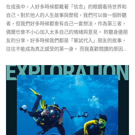
選自動波，最後選擇了 Europcar的SUV車款。 第二要注
在成長中，人好多時候都戴著「信念」的眼鏡看待世界和
意的事項是，英國租車公司對司機年齡有一定要求，基本
自己。對於他人的人生故事與歷程，我們可以做一個聆聽
上需要持有駕駛執照最少一年，而且年齡在 21 歲以上。
者，但我們好多時候都會有自己一套想法，作為第三者，
有些租車公司會對 25 歲以下駕駛者另外收費。例...
偶爾也會不小心加入太多自己的情緒與意見。 聆聽身邊朋
友的分享，好多時候我們都是「嘗試代入」朋友的故事，
往往不能成為真正感受的第一身。 而我喜歡閱讀的原因，
是因為我可以不帶私人情緒、不受親密關係影響下，去閱
讀別人的人生故事，更容易抽離自己、代入書中的世界，
換位感受不一樣的世界面貌與人生故事。一年一度的書展
又是入手新書的時候，這次為你準備了幾位女生對人生經
濟、價值觀的分享，在你想一個人靜靜的時候，也是個不
錯的消閒選擇。 不要活成別人想要的樣子，要活出自己快
樂的樣子——Jens Mama 給所有女孩、女人與媽媽們最實
用且貼心的人生守則 Jens Mama是位年輕的網誌作家，經
常在社交平台分享寫作語錄，同時亦位新手媽媽。 本書中
Jens MaMa提醒所有媽媽們千萬不要把自己活在別人嘴