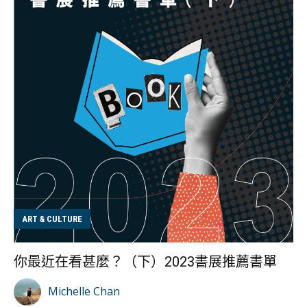
了可以在租車公司官網搜尋，亦有不少租車平台讓你比較
價錢，例如有Rental Car、Klook、expedia、agoda、
Trip.com等等。 挑選時，我們都已「取車地點」位為先決
條件，記得還要衡量大家的行李數量，選擇相應的車款，
而今次我們就選擇了中小型的SUV座駕為目標。不過選擇
用哪一家租車公司時，同樣有選擇困難症，當時嘗試比較
各大租車公司時，最頭痛的狀況，就是發現即使最最大型
連鎖的租車公司，都有香港人聲稱曾經「中伏」，搜尋英
文Review時，評分更是讓我感到非常擔心（頭痛的我）。
在幾乎所以租車評分公司都介乎於 2.7-3.4分左右，客觀來
說作為新手也很難不擔心，不過車還是要租的，與其嘗試
其他小型租車公司，既然最大型的幾家租車公司都總有負
ART & CULTURE
評，總不能不租吧，我們還是抱着賭一賭的心嘗試，然後
就面對另一個問題：波箱類型，英國這邊大部分的車款都
你最近在看甚麼？（下）2023書展推薦書單
是棍波，自動波車款相對罕有，選擇較少價錢都較貴，但
由於我們三位女生都是較熟悉自動波，當然最保守也是要
Michelle Chan