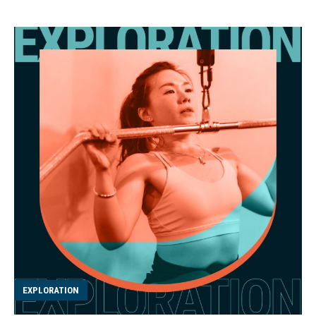
受女潛水員熱烈支持的原因。 隨社會及科技發展，近年已
經有愈來愈多女性可以自由自在地在水底旅行，享受潛水
運動的快樂。 今年2023年7月15日是潛水考牌機構PADI，
已經是PADI第六年舉辦「全球女士潛水日」，始於2015
年的全球女士潛水日，旨在鼓勵更多女性參與潛水運動，
其實表揚與鼓勵的，不止潛水員，還有女性海洋科學家、
潛水教練、自然資源保護主義者、潛水中心經理、潛水探
險家、水底攝影師等等，PADI成員們都會紛紛親自或通過
線上參加這個活動，來慶祝潛水圈嘅發展﹗ 自成立以來，
數萬名有無經驗的潛水員參加了超過4000個PADI全球女
士潛水日活動，遍佈全球100多個國家。世界各地都有潛
水組織自發舉辦「PADI全球女士潛水日」活動，例如日
本、印尼、馬爾代夫等潛水勝地。 在 Instagram 查看這
則貼文 Orient Blue Dive
Center（@orientbluedivecenter）分享的貼文
EXPLORATION
IG@orientbluedivecenter 各地女士潛水日慶祝活動 沙特