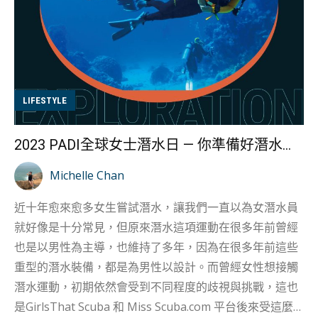
裡，要找回自信，活出屬於自己的人生。除了對於媽媽角
色的思考外，第四單元「什麼是婚姻？」、第五單元「婚
後生活」與第六單元「教養，別把孩子養成別人想要的樣
子」，作者針對婚姻、教養以及婚後生活的改變等，分享
自己的生命體悟。 她亦曾分享指：「我是妻子、我是女
LIFESTYLE
兒，我是媽媽…我… 更是我自己…，請不要拿著自以為的認
知，和社會期待去評價一位媽媽。把時間留給自己，把愛
2023 PADI全球女士潛水日 — 你準備好潛水慶祝未？﹗
分給自己…並不代表你是位失敗/懶惰的媽媽。 在孩子眼
中…你是個教會他如何「愛自己」的媽媽。書中的分享說
Michelle Chan
中了大部分女生的心事，也可以在你在社會中，對自己作
近十年愈來愈多女生嘗試潛水，讓我們一直以為女潛水員
為女性身分感到迷失時，重新為你指引方向。 茶室女人
就好像是十分常見，但原來潛水這項運動在很多年前曾經
心：萬華紅燈區的故事 李玟萱在《茶室女人心》書中記錄
也是以男性為主導，也維持了多年，因為在很多年前這些
了12位曾在茶室工作或從事性交易女性的故事，她們大多
重型的潛水裝備，都是為男性以設計。而曾經女性想接觸
於1950...
潛水運動，初期依然會受到不同程度的歧視與挑戰，這也
是GirlsThat Scuba 和 Miss Scuba.com 平台後來受這麼