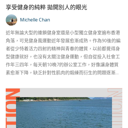
阿拉伯(Saudi Arabia) 一個曾經只有非常少女性有機會潛
享受健身的純粹 拋開別人的眼光
水嘅地方，——沙特阿拉伯，曾經於2019年「PADI全球
女士潛水日」活動，𨘋請了當地第一位女性 PADI 教練之
Michelle Chan
一 Jennifer Simpson、第一位沙特女性 PADI 教練之一
近年無論大型的連鎖健身室還是小型獨立健身室遍布香港
Sarah Abdull...
角落，可見健身風運動近年發展愈漸成熟。作為90後的編
者從少恃着活力四射的精神與青春的體質，以前都覺得身
型健康就好，也沒有太關注健身運動，但自從投入社會工
作年三四年，每天朝10晚7的辦公室工作，好像讓身體質
素愈漸下降，缺乏針對性肌肉的煅練而衍生的問題逐漸浮
現，身邊幾乎所有朋友都陷入同一煩惱之中。 初時我們以
為偶爾按摩放鬆一下、拉一筋、看一下中醫針灸痛症自然
能紓緩，然後再過一兩年你便會發現方法只是治標不治
本，然後我開始了解身邊健身的朋友，未必十份健壯「大
隻」，但體態卻筆挺有力，走路上來也是精神滿滿的。其
實，我也深知自己的姿勢問題，終究原因都是身體肌肉缺