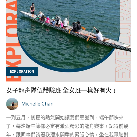
乏力量所致，要面對問題改善身心健康，最直接還是建立
健身習慣。 初次踏入健身室 總是忐忑不安？ 現在假設我
們都有時間健身，還有一個心理關口要衝破—「由零開
始」。我跟大部分女生一樣，初時踏入健身室，總是覺得
周遭的人對你投射很多異樣的眼光，雖然知道他人可能是
好奇、但可能也有帶着批判與審視，而這些眼光最容易引
發你對於自己身體不自信的一面。 各位女士們，放心﹗這
種心態編者也十分明白，其實進入一個自己完全不熟悉的
領域，其實感到壓力其實是自然不過的事。有專家們分
EXPLORATION
析，以 「Gymtimidation」一詞來描述一個人在嘗試使用
健身房的啞鈴或機器時，會感到有壓力，尤其是在他們剛
女子龍舟隊伍體驗班 全女班一樣好有火﹗
開始定期鍛煉時。 University of Pittsburgh 教授
Margee Kerr 解釋，去健身房除了運動以外，其實也是種
Michelle Chan
社交，因此社交相關的壓力與焦慮也容易隨之而來。 「人
一到五月，初夏的熱氣開始讓我們意識到，端午節快來
類無法停止與他人比較，我們習慣比較彼此之間的差異與
了，每逢端午節都必定有激烈精彩的龍舟賽事﹗記得前幾
好壞，用以判斷自己是否優於他人，我們從比較的過程中
年，跟同事們談著我潛水開季的緊張心情，坐在我電腦對