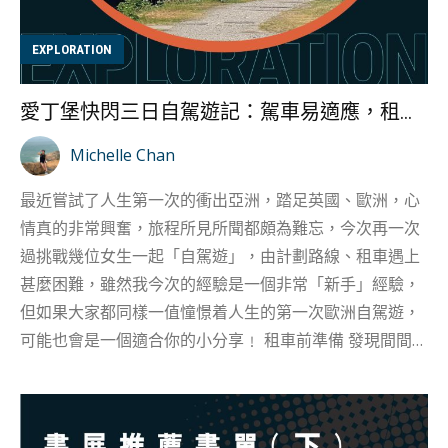
台，第一次試跳一米，沒有太多內心掙扎便跳到池中，雖
然動作生疏，但很快便第二次再調整姿勢再次嘗試，而動
EXPLORATION
作調整後，第二次水花明顯少很多。隨即又在一米台試了
多一種跳水形式，跑動［助跑］跳水（running dive），
愛丁堡快閃三日自駕遊記：駕車易適應，租車最頭痕？
看起來信心滿滿﹗ 3米與5米跳台的距離 不過信心滿滿的
她，好快就被3米跳台與5米台的挑戰，直到她走到跳台邊
Michelle Chan
向下望，緊張與擔心讓畏高的她心底升起恐懼感，就連教
最近嘗試了人生第一次的衝出亞洲，踏足英國、歐洲，心
練問Kylie問題，反應也慢半拍，變得猶豫不決了。 因為隨
情真的非常興奮，旅程所見所聞都頗為難忘，今次再一次
高度改變，跳水動作難度也隨之而增加，每次身體承受的
過挑戰幾位女生一起「自駕遊」，由計劃路線、租車遇上
衝擊感覺也會更強烈大難日月跳水動作更加講究，才可以
甚麼困難，雖然我今次的經驗是一個非常「新手」經驗，
有效...
但如果大家都同樣一值憧憬着人生的第一次歐洲自駕遊，
可能也會是一個適合你的小分享﹗ 租車前準備 發現間間負
評一樣多﹗？ 日本自駕遊試過幾次，英國自駕遊真是第一
次﹗做租車資料搜集時，了解到主要租車公司分別有
Avis、Europcar、Sixt、hertz、enterprice等等，大家除