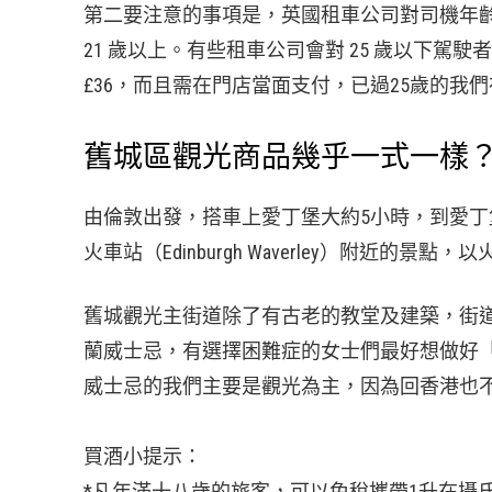
第二要注意的事項是，英國租車公司對司機年
21 歲以上。有些租車公司會對 25 歲以下駕駛者另
£36，而且需在門店當面支付，已過25歲的我
舊城區觀光商品幾乎一式一樣
由倫敦出發，搭車上愛丁堡大約5小時，到愛
火車站（Edinburgh Waverley）附近的景
舊城觀光主街道除了有古老的教堂及建築，街
蘭威士忌，有選擇困難症的女士們最好想做好
威士忌的我們主要是觀光為主，因為回香港也
買酒小提示：
*凡年滿十八歲的旅客，可以免稅攜帶1升在攝氏