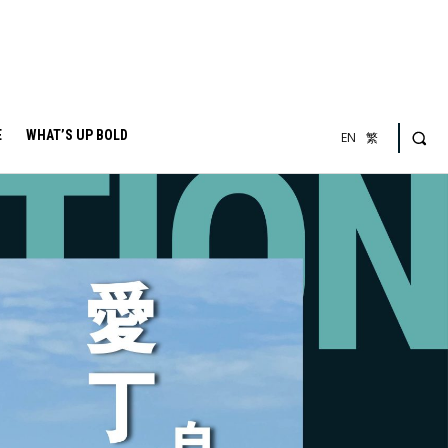
E
WHAT’S UP BOLD
EN
繁