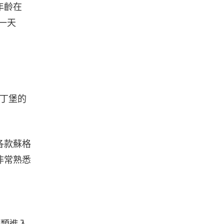
年齡在
用一天
丁堡的
各款蘇格
非常熟悉
酒類進入