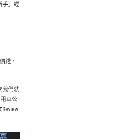
新手」經
較價錢，
次我們就
大租車公
view