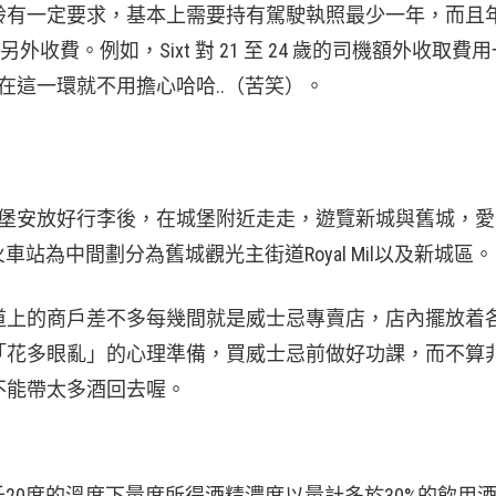
齡有一定要求，基本上需要持有駕駛執照最少一年，而且
外收費。例如，Sixt 對 21 至 24 歲的司機額外收取費
們在這一環就不用擔心哈哈..（苦笑）。
？
丁堡安放好行李後，在城堡附近走走，遊覽新城與舊城，愛
點，以火車站為中間劃分為舊城觀光主街道Royal Mil以及新城區。
道上的商戶差不多每幾間就是威士忌專賣店，店內擺放着
「花多眼亂」的心理準備，買威士忌前做好功課，而不算
不能帶太多酒回去喔。
20度的溫度下量度所得酒精濃度以量計多於30%的飲用