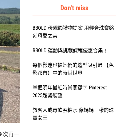
Don't miss
BBOLD 母親節禮物提案 用輕奢珠寶銘
刻母愛之美
BBOLD 運動與挑戰課程優惠合集﹗
每個影迷也被她們的造型吸引過 【色
慾都市】中的時尚世界
掌握明年最紅時尚關鍵字 Pinterest
2025趨勢展望
教客人戒毒飲蜜糖水 像媽媽一樣的珠
寶女王
今次再一