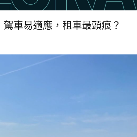
：駕車易適應，租車最頭痕？