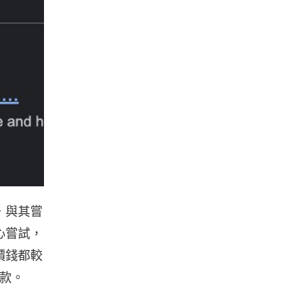
，與其嘗
心嘗試，
價錢都較
車款。