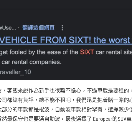
4分左右，客觀來說作為新手也很難不擔心，不過車還是要租的
公司都總有負評，總不能不租吧，我們還是抱着賭一賭的
大部分的車款都是棍波，自動波車款相對罕有，選擇較少
保守也是要選自動波，最後選擇了 Europcar的SUV