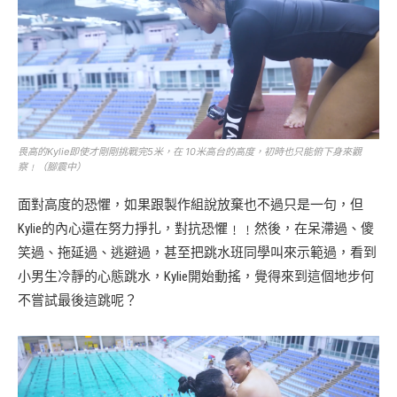
畏高的Kylie即使才剛剛挑戰完5米，在 10米高台的高度，初時也只能俯下身來觀
察﹗（腳震中）
面對高度的恐懼，如果跟製作組說放棄也不過只是一句，但
Kylie的內心還在努力掙扎，對抗恐懼﹗﹗然後，在呆滯過、傻
笑過、拖延過、逃避過，甚至把跳水班同學叫來示範過，看到
小男生冷靜的心態跳水，Kylie開始動搖，覺得來到這個地步何
不嘗試最後這跳呢？