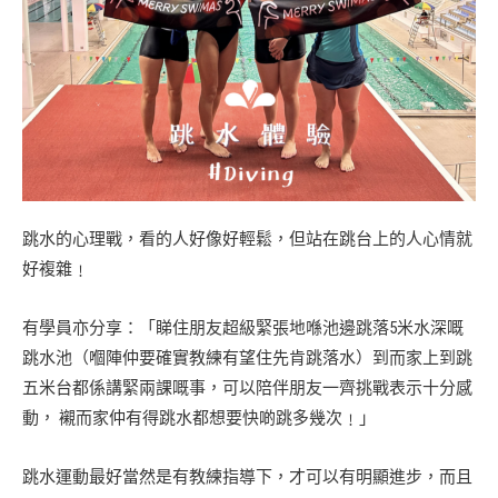
跳水的心理戰，看的人好像好輕鬆，但站在跳台上的人心情就
好複雜﹗
有學員亦分享：「睇住朋友超級緊張地喺池邊跳落5米水深嘅
跳水池（嗰陣仲要確實教練有望住先肯跳落水）到而家上到跳
五米台都係講緊兩課嘅事，可以陪伴朋友一齊挑戰表示十分感
動， 襯而家仲有得跳水都想要快啲跳多幾次﹗」
跳水運動最好當然是有教練指導下，才可以有明顯進步，而且