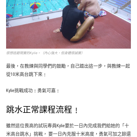
很想逃避現實的Kylie。（內心強大，但身體很誠實）
最後，在教練與同學們的鼓勵，自己踏出這一步，與教練一起
從10米高台跳下來﹗
Kylie挑戰成功﹗勇氣可嘉﹗
跳水正常課程流程﹗
雖然這位畏高的試玩專員Kylie要於一日內完成我們給她的「十
米高台跳水」挑戰， 要一日內克服十米高度，勇氣可加之餘還