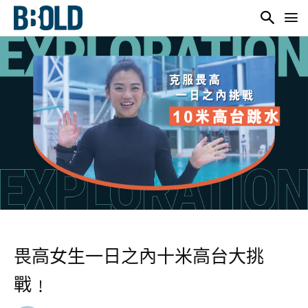
畏高女生一日之內十米高台大挑
戰﹗