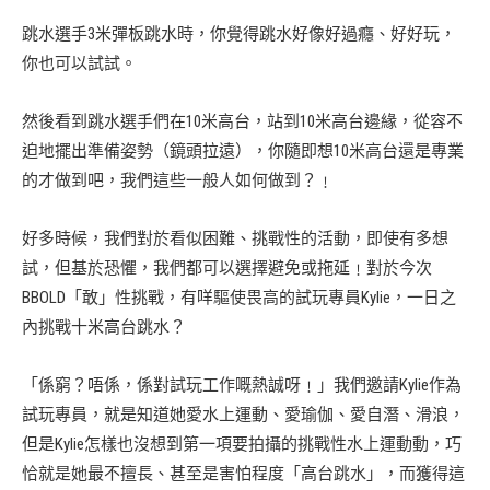
跳水選手3米彈板跳水時，你覺得跳水好像好過癮、好好玩，
你也可以試試。
然後看到跳水選手們在10米高台，站到10米高台邊緣，從容不
迫地擺出準備姿勢（鏡頭拉遠），你隨即想10米高台還是專業
的才做到吧，我們這些一般人如何做到？﹗
好多時候，我們對於看似困難、挑戰性的活動，即使有多想
試，但基於恐懼，我們都可以選擇避免或拖延﹗對於今次
BBOLD「敢」性挑戰，有咩驅使畏高的試玩專員Kylie，一日之
內挑戰十米高台跳水？
「係窮？唔係，係對試玩工作嘅熱誠呀﹗」我們邀請Kylie作為
試玩專員，就是知道她愛水上運動、愛瑜伽、愛自潛、滑浪，
但是Kylie怎樣也沒想到第一項要拍攝的挑戰性水上運動動，巧
恰就是她最不擅長、甚至是害怕程度「高台跳水」，而獲得這