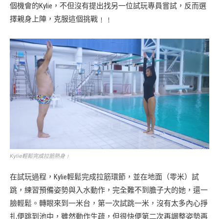
個機會的Kylie，不但沒有提出找另一位試玩專員嘗試，反而選
擇親身上陣，克服這個挑戰﹗﹗
Kylie輕鬆完成拉筋熱身﹗
在試玩過程，Kylie輕鬆完成拉筋環節，並在地面（零米）試
跳，練習預備姿勢與入水動作，完全難不到膽子大的她，還一
臉輕鬆。轉眼來到一米台，第一次試跳一米，沒有太多內心掙
扎便跳到池中，雖然動作生疏，但很快便第二次再調整姿勢再