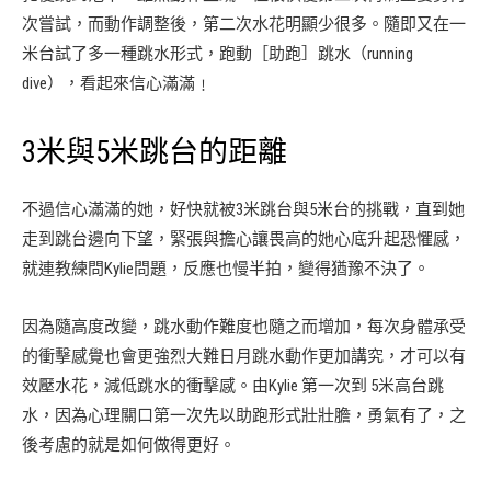
次嘗試，而動作調整後，第二次水花明顯少很多。隨即又在一
米台試了多一種跳水形式，跑動［助跑］跳水（running
dive），看起來信心滿滿﹗
3米與5米跳台的距離
不過信心滿滿的她，好快就被3米跳台與5米台的挑戰，直到她
走到跳台邊向下望，緊張與擔心讓畏高的她心底升起恐懼感，
就連教練問Kylie問題，反應也慢半拍，變得猶豫不決了。
因為隨高度改變，跳水動作難度也隨之而增加，每次身體承受
的衝擊感覺也會更強烈大難日月跳水動作更加講究，才可以有
效壓水花，減低跳水的衝擊感。由Kylie 第一次到 5米高台跳
水，因為心理關口第一次先以助跑形式壯壯膽，勇氣有了，之
後考慮的就是如何做得更好。