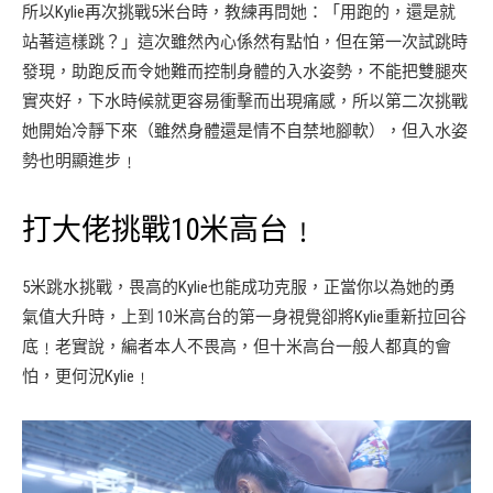
所以Kylie再次挑戰5米台時，教練再問她：「用跑的，還是就
站著這樣跳？」這次雖然內心係然有點怕，但在第一次試跳時
發現，助跑反而令她難而控制身體的入水姿勢，不能把雙腿夾
實夾好，下水時候就更容易衝擊而出現痛感，所以第二次挑戰
她開始冷靜下來（雖然身體還是情不自禁地腳軟），但入水姿
勢也明顯進步﹗
打大佬挑戰10米高台﹗
5米跳水挑戰，畏高的Kylie也能成功克服，正當你以為她的勇
氣值大升時，上到 10米高台的第一身視覺卻將Kylie重新拉回谷
底﹗老實說，編者本人不畏高，但十米高台一般人都真的會
怕，更何況Kylie﹗