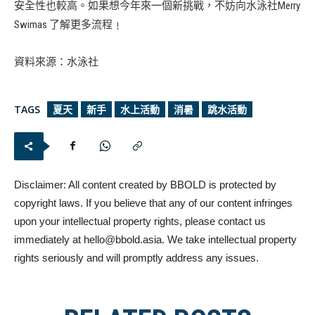
安全性也較高。如果想今年來一個新挑戰，不妨向水泳社Merry
Swimas 了解更多流程﹗
資料來源：水泳社
TAGS
夏天
新手
水上活動
消暑
跳水活動
Disclaimer: All content created by BBOLD is protected by
copyright laws. If you believe that any of our content infringes
upon your intellectual property rights, please contact us
immediately at
hello@bbold.asia
. We take intellectual property
rights seriously and will promptly address any issues.