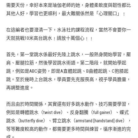
需要天份，幸好本來是𤦎伽老師的她，身體柔軟度與韌性都比
其他人好，學習也更順利，最大難關係然是「心理關口」﹗
在這編者也要澄清一下，水泳社的課程流程，當然不會要你一
天就挑戰10米高台跳水﹗請放十萬個心﹗﹗
首先，第一堂跳水係最好先陸上跳水，一般熱身開始學習，壓
肩、壓腿拉筋，然後學習跳水術語。第二階段，就開始學起
跳，例如是ABC姿勢，即是A直體起跳、B曲體起跳、C抱膝起
跳。至於幾時上台跳水，學員要先克服畏高，視乎學員膽量，
再調整進度。
而且由於時間關係，其實還有好多跳水動作、技巧需要學習，
例如是轉體跳水（twist dive）、反身翻騰（full gainer）、蝶式
跳水（butterfly dive）、臂立跳水（armstand [handstand] dive），
等等難度較高的動作，都需要更多時間與練習，循序漸進的完
成。