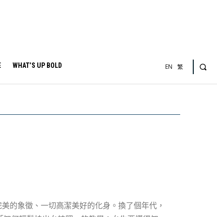
E
WHAT’S UP BOLD
EN
繁