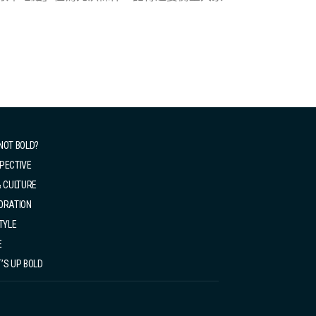
目標。不過選擇用哪一家租車公司時，同樣有選
使最最大型連鎖的租車公司，都有香港人聲稱曾
.7-3.4
試其他小型租車公司，既然最大型的幾家租車公
面對另一個問題：波箱類型，英國這邊大部分的
們三位女生都是較熟悉自動波，當然最保守也是
NOT BOLD?
 歲以下駕駛者另外收費。例...
PECTIVE
& CULTURE
ORATION
TYLE
E
’S UP BOLD