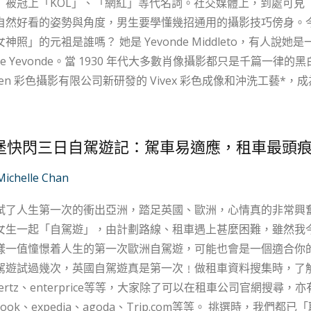
」被冠上「KOL」、「網紅」等代名詞。社交媒體上，到處可見
自然好看的姿勢與角度，男生要學懂幾招通用的攝影技巧傍身。
 她是 Yevonde Middleto，有人說她是一個古怪的藝術家，但行內大家都尊稱她為
me Yevonde。當 1930 年代大多數肖像攝影都只是千篇一
esden 彩色攝影有限公司新研發的 Vivex 彩色成像和沖洗工藝*，成為英
，才最懂得女性最美的一面。在她長達 60 年的職業生涯中，
最愛拍女人，她的作品當中又以《女神》系列最為聞名。Yevon
aret Campbell 和名模 Lady Bridget Poulett）
堡快閃三日自駕遊記：駕車易適應，租車最頭
圍，眼神憂鬱地凝視著畫框凝外，華麗的服裝設計把時尚和肖像
上引起了一片熱議，而且讓 Yevonde 聲名大噪。 如果我們要有彩色照片，拜託讓我們擁有一片色彩的狂
Michelle Chan
手工上色效果了。 Yevonde Middleton 在20世紀初，彩色攝影是一種棘手且常常難以掌握的媒介，大
試了人生第一次的衝出亞洲，踏足英國、歐洲，心情真的非常興
代人仍然認為彩色攝影是屬於廣告領域，不應該被當作藝術形式認真
女生一起「自駕遊」，由計劃路線、租車遇上甚麼困難，雖然我
值憧憬着人生的第一次歐洲自駕遊，可能也會是一個適合你的小分享﹗ 租車前準備 發現間
駕遊試過幾次，英國自駕遊真是第一次﹗做租車資料搜集時，了解到主要
、hertz、enterprice等等，大家除了可以在租車公司官網搜尋
expedia、agoda、Trip.com等等。 挑選時，我們都已「取車地點」位為先決條件，記得還要衡量大家的