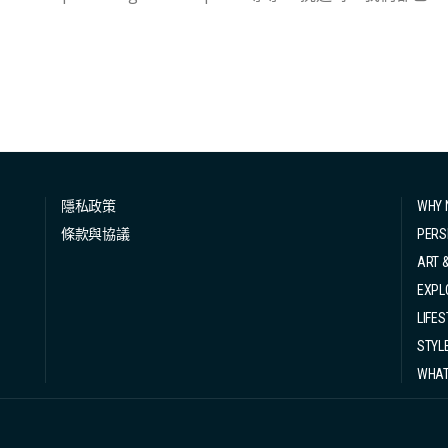
量，選擇相應的車款，而今次我們就選擇了中小型的SUV座駕為
症，當時嘗試比較各大租車公司時，最頭痛的狀況，就是發現即
搜尋英文Review時，評分更是讓我感到非常擔心（頭痛的我）。 在幾乎所以租車評分公司都介乎於 2
，客觀來說作為新手也很難不擔心，不過車還是要租的，與其嘗
有負評，總不能不租吧，我們還是抱着賭一賭的心嘗試，然後就
是棍波，自動波車款相對罕有，選擇較少價錢都較貴，但由於我
擇了 Europcar的SUV車款。 第二要注意的事項是，英國租車公司對司機年齡有一定要求，基本上需
隱私政策
WHY 
駛執照最少一年，而且年齡在 21 歲以上。有些租車公司會對 25
條款與協議
PERS
ART 
EXPL
LIFES
STYL
WHAT