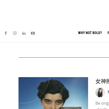
WHY NOT BOLD?
女神照
Be original or