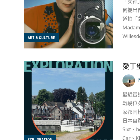
「女神
何擺出
道拍「女神照」的元袓是誰嗎？
Mada
Will
ART & CULTURE
有女人
者，她
Marg
愛丁
秘的氛
系列當時在社會
歡，別再用淡淡的
最近嘗
多數同
戰幾位
家都同樣一
日本自
Sixt
Car、Klook、
EXPLORATION