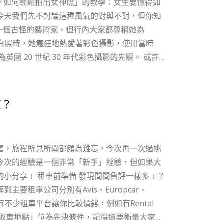
「如何輕鬆拍出女神照」的教學：女生要懂得如
今天我們先不討論這種風氣的對與不對，但你知
律的黑白照時，她瘋狂地熱愛著彩色攝影，使用當時
國 20 世紀 30 年代彩色攝影的先驅。 或許只
她的鏡頭下絕大部分都是名人，而作為一名女性主義
de 把當時社會上的知名女性（包括公爵夫人
塑造成古希臘和羅馬神話中的女神形象。照片中她們散發著一股神
痕？
攝影融合在一起，極具戲劇性的效果。《女神》
奮，旅程所見所聞都頗為難忘，今次再一次過挑
對待。...
今次的經驗是一個非常「新手」經驗，但如果大
間負評一樣多﹗？
租車公司分別有Avis、Europcar、
，亦有不少租車平台讓你比較價錢，例如有Rental