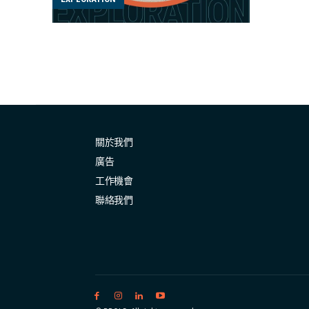
行李數
擇困難
經「中伏」，
分左右
司都總
車款都
要選自動波，最後選
關於我們
要持有駕
廣告
工作機會
聯絡我們