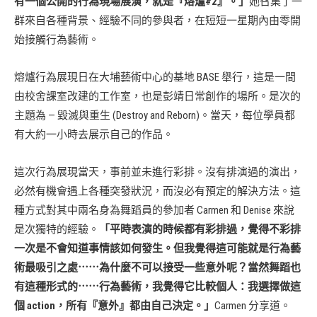
有一個公開的行為現場展演，就是『熔爐#2』。」
她召集了一
群來自各種背景、經驗不同的參與者，在短短一星期內由零開
始接觸行為藝術。
熔爐行為展現日在大埔藝術中心的基地 BASE 舉行，這是一間
由校舍課室改建的工作室，也是彭靖日常創作的場所。是次的
主題為 — 毀滅與重生 (Destroy and Reborn)。當天，每位學員都
有大約一小時去展示自己的作品。
這次行為展現當天，事前並未進行彩排。沒有排演過的演出，
必然有機會遇上各種突發狀況，而沒必有預定的解決方法。這
種方式對其中兩名身為舞蹈員的參加者 Carmen 和 Denise 來說
是次獨特的經驗。
「平時表演的時候都有彩排過，覺得不彩排
一次是不會知道事情該如何發生。但我覺得這可能就是行為藝
術最吸引之處⋯⋯為什麼不可以接受一些意外呢？當然舞蹈也
有這種形式的⋯⋯行為藝術，我覺得它比較個人：我選擇做這
個 action，所有『意外』都由自己決定。」
Carmen 分享道。