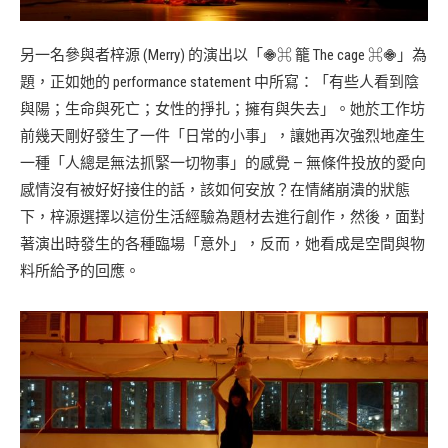
另一名參與者梓源 (Merry) 的演出以「𖠁⌘ 籠 The cage ⌘𖠁」為
題，正如她的 performance statement 中所寫：「有些人看到陰
與陽；生命與死亡；女性的掙扎；擁有與失去」。她於工作坊
前幾天剛好發生了一件「日常的小事」，讓她再次強烈地產生
一種「人總是無法抓緊一切物事」的感覺 — 無條件投放的愛向
感情沒有被好好接住的話，該如何安放？在情緒崩潰的狀態
下，梓源選擇以這份生活經驗為題材去進行創作，然後，面對
著演出時發生的各種臨場「意外」，反而，她看成是空間與物
料所給予的回應。