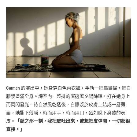
Carmen 的演出中，她身穿白色內衣褲，手執一把扁畫掃，把白
膠漿塗滿全身。課室內一整排的窗透著夕陽餘暉，打在她身上
而閃閃發光。待自然風乾透後，白膠漿於皮膚上結成一層薄
繭，她撕下薄膜，時而用手，時而用口，猶如脫下身體的表
皮。
「總之那一刻，我把皮吐出來，或想把皮彈開，一切都很
直接。」