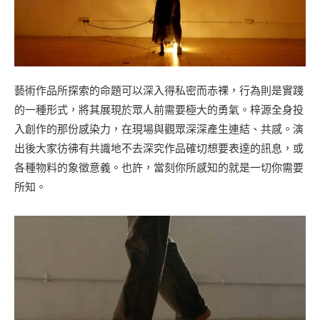
藝術作品所探索的命題可以深入得私密而赤裸，行為則是實踐
的一種形式，將其展現於眾人前需要極大的勇氣。梓源全身投
入創作的那份感染力，在現場與觀眾深深產生連結、共感。演
出後大家彷彿有共識地不去深究作品確切想要表達的訊息，或
各種物料的象徵意義。也許，當刻你所感知的就是一切你需要
所知。