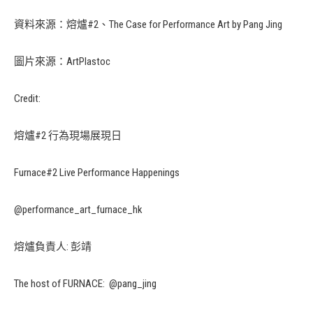
資料來源：熔爐#2、The Case for Performance Art by Pang Jing
圖片來源：ArtPlastoc
Credit:
熔爐#2 行為現場展現日
Furnace#2 Live Performance Happenings
@performance_art_furnace_hk
熔爐負責人: 彭靖
The host of FURNACE: @pang_jing