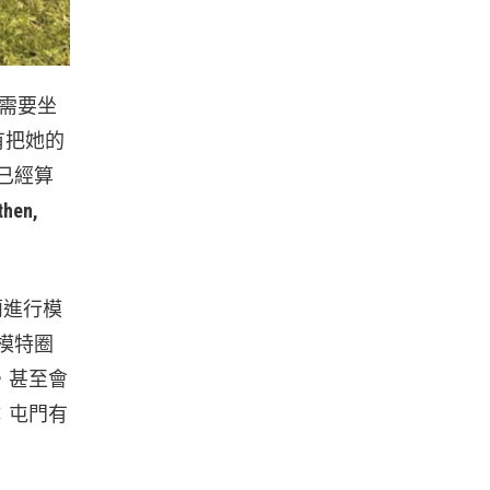
都需要坐
有把她的
已經算
then,
米蘭進行模
的模特圈
，甚至會
：屯門有