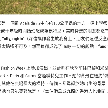
是一個離 Adelaide 市中心約160公里遠的地方，連上學
概在九年級或十年級時開始幻想成為模特兒，當時身邊的朋友都沒
 Tully, righto”
（深信換作發生於我身上，朋友們這種反應
過遙不可及。然而這卻成為了 Tully 一切的起點，
“and 
York Fashion Week 上參加演出，並計劃在秋季前往巴黎和
k、Paris 和 Cairns 當過模特兒工作。她的背景在紐約
到其他在農場長大的模特，每個人都驚訝於她出生的背景
而她也只能笑著說是。（當住港島或九龍的香港人也會問