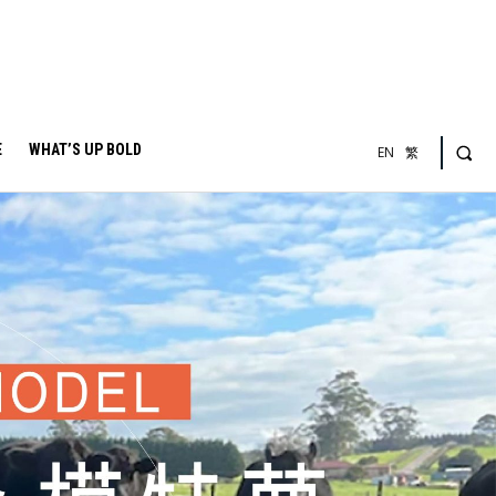
E
WHAT’S UP BOLD
EN
繁