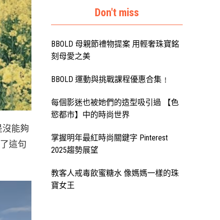
Don't miss
BBOLD 母親節禮物提案 用輕奢珠寶銘
刻母愛之美
BBOLD 運動與挑戰課程優惠合集﹗
每個影迷也被她們的造型吸引過 【色
慾都市】中的時尚世界
是沒能夠
掌握明年最紅時尚關鍵字 Pinterest
証了這句
2025趨勢展望
教客人戒毒飲蜜糖水 像媽媽一樣的珠
寶女王