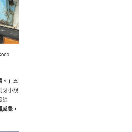
co
情。」
五
萄牙小說
接給
種感覺，