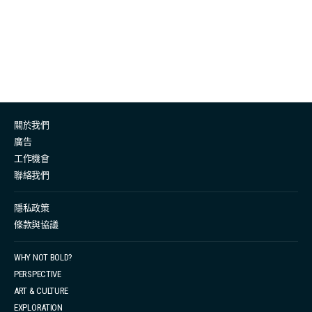
在岸邊看海。但其實水上運動，都有相對較靜態、平靜的
選擇，讓你同樣能在炎炎夏日享受大海的療癒力。如果不
喜歡劇烈的水上運動，其實也可以試試香港近幾年都非常
流行，而且非常受女生歡迎的SUP（Stand up paddling）
直立板﹗不好動的、比較怕水的女生想與大海有互動，都
非常適合從直立板開始，拉近與海的距離。 SUP就是在不
關於我們
知不覺間運動 直立板是由三個元素組成，板、槳、腳繩，
廣告
而且有分為硬板同充氣板，兩者各有優劣，例如充氣板由
工作機會
橡皮製成，方便攜帶，但有可能會漏氣；硬板通常是纖維
聯絡我們
材質，較充氣板重，不容易翻艇。不過一般來說香港人都
比較多都會選擇租用服務，始終直立板佔用空間位置較
隱私政策
條款與協議
多，又是夏日限定活動，而現今租用都非常方便。 新手接
觸直立板時，首先要識分辨較尖的一邊就是前面，而基礎
WHY NOT BOLD?
划直立板的姿勢主要分為跪、企、趴。初學者最容易上手
PERSPECTIVE
就是雙腳跪着上板，重心低易上手，而雙手亦可以輕鬆用
ART & CULTURE
漿控制方向，慢慢取得平衡之後才慢慢站起來。 看似簡單
EXPLORATION