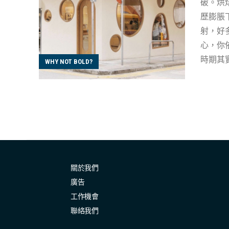
破。烘焙師
歷膨脹
射，好
心，你依然可
時期其實
WHY NOT BOLD?
201
市下成功創
適應生產模式的轉變 Koyi表示，由小時候
的家用焗爐，就開始不停練習
師，發
工序，維持生產效率。 烘焙師日常 烘焙
常烘焙
關於我們
出貨量
廣告
工作機會
聯絡我們