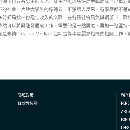
不再只有男生的天地，女生也能於將烘焙手藝變成自己重要的事業。 學歷膨脹下的社會 追夢更需
下的社會，片地大學生的應聘者，不禁讓人反思，有學歷都不等
多時都是找一份穩定收入的文職，在各種社會風氣與期望下，職
以將興趣發展成工作，需要的是一點勇氣，再加一點堅持。 現時為女烘焙師Tsukimi Bakery的Koyi，
是修讀Creative Media，起初是從事寶麗來相機的相關工
8年開始IG平台日常分享烘焙紀錄及練習，至2019年正式轉工全職
業，由上年2022年起成為了位於上環太平山街一帶Gwee x tsukimi Ba
已經喜歡在家中廚房「攪攪陣」，由一開始製作凍餅到，大概18左右擁有自己
。 由自家製作到籌備門市，Koyi指最難適應的是製作模式的轉變，入行打工作為初級烘焙
現工作時往往是要爭分奪秒，大量生產的同時亦要保持水準，需
只佔工作一部分 後來Koyi再轉工嘗試負責一間咖啡店既烘焙部門，除了要顧好日
流程，還要學習聯絡supplier訂貨，找一間有自己需要既食
隱私政策
WHY 
。「最初好緊張呢個新嘗試，亦都好緊張計成本計得唔好會令公司收
條款與協議
PERS
ART 
EXPL
LIFES