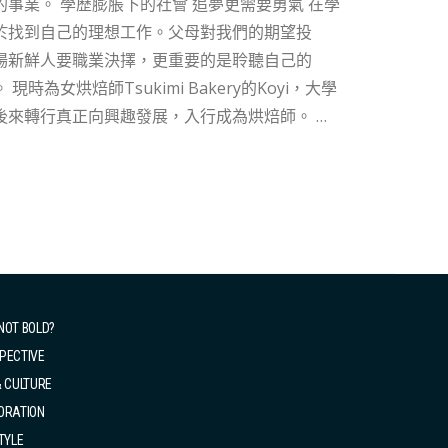
要勇氣 在學
於找到自己的理想工作。父母對我們的期望投
場新鮮人要職業決擇，更重要的是聆聽自己的
大學
作，後來轉行真正向興趣發展，入行成為烘焙師。 由
做相關行業，努力三年時間，終於於上年2022年疫
kery的新合作伙伴。 興趣轉事業 最難
要學會更好的時間管理，例如同一時間處理多個
材、再動手計數成本、格價等等，再預計每日需要既
NOT BOLD?
入不穩。...
PECTIVE
& CULTURE
ORATION
TYLE