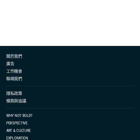
距離沒有實際規限下競爭會很大，特別容易撞到其他運動
員或有肢體碰撞，影響運動員表現，與室內標準池比賽相
比截然不同，也是更大的挑戰。 香港長途泳手、公開水域
游域運動員聶芷彥分享，最大的挑戰是要時刻保持一個良
好的心態，在一場長達兩小時的比賽中，無論是內外在因
素，都是變幻莫測，無法預料的。在外在因素方面，即使
關於我們
這一秒的排名位置很前，但下一秒一個大浪或一個轉彎
廣告
位， 排名可能會向後退幾十名，在這種情況下如果沒有強
工作機會
韌的心態，很容易會感到氣餒，大大影響餘下的表現。另
聯絡我們
外，當幾十人一起向著同一方向游時，當中會有很多碰
撞、到最後衝刺時若果身旁有選手平排並列一起游時，心
隱私政策
條款與協議
中的不安和壓力會非常大，而致勝的關建就在於這些重要
時刻也能沉著氣，保持冷靜，盡情發揮應有的能力出來。
WHY NOT BOLD?
期望大壓力更大 專注細節調整心態 大家都知道，運動員比
PERSPECTIVE
賽身體質素要好，心理質素要更好。一般人面對無形壓
ART & CULTURE
力，可能會動摇，但運動員之所以強大，是因為她們也擁
EXPLORATION