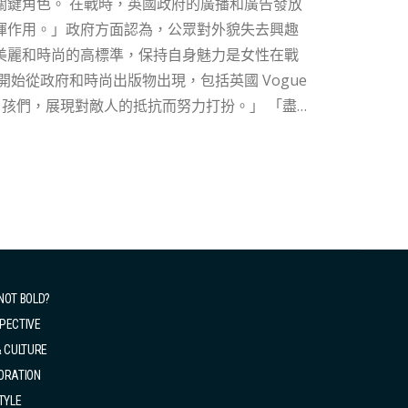
廣播和廣告發放
揮作用。」政府方面認為，公眾對外貌失去興趣
美麗和時尚的高標準，保持自身魅力是女性在戰
，女性應該對自己說，謙卑而不是虛榮。我會努
力讓自己賞心悅目！」 口紅作為一種
在陰沉的日子裡，鮮艷的口紅讓嘴角在嘴唇無法保
日子很苦，也沒有口紅解決不了的問題。 然
品的必要化學品和成分都應集中用於戰爭生產。
妝，盡可能地「自然」，甚至連修理燙髮機也被
NOT BOLD?
暗示塗口紅等於反希特勒，間接讓女性感覺她們
PECTIVE
& CULTURE
ORATION
TYLE