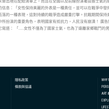
出現在配給清單上，而且在全國以及前線扮演著提振士氣的關鍵角色。 在戰時，英國政府的
的信息：「女性保持美麗的外表是一種責任，並可以在戰爭中發
低落的一種表現，這對持續的戰爭造成嚴重打擊。抗戰期間保持
演的重要角色，表明國家有抵抗力，人民沒有崩潰！ 廣告開始從政府和時尚出版物出現，包括英國 Vogue
離家鄉戰鬥的男孩們，展現對敵人的抵抗而努力打扮。」 「盡
吸引人幾乎是一種公民責任：世界上有這麼多悲傷和醜陋的事情
看起來盡可能漂亮，這樣當人們看到我時，他們會感到精神振奮。我會努
麗與自信的工具，也有能力為全國的女性提供心理上的支持 — 
時作然上揚。口紅替女性在恐懼和擔憂時保持了尊嚴和勇敢，儘管
此同時，德國卻持完全相反的態度。納粹黨認為，所有用於化妝
認為，理想的德國女性應該穿著樸素、簡單但整潔的衣服，不化
都集中在戰爭上。 有見及此，英國和美國的化妝品公司抓緊機會，將其產品宣傳為「值得捍衛的
隱私政策
WHY 
會的象徵」，並對敵人表示抵抗。大品牌開始了愛國主義活動，
條款與協議
PERS
己的方式反抗。Tangee，當時最大的口紅製造商...
ART 
EXPL
LIFES