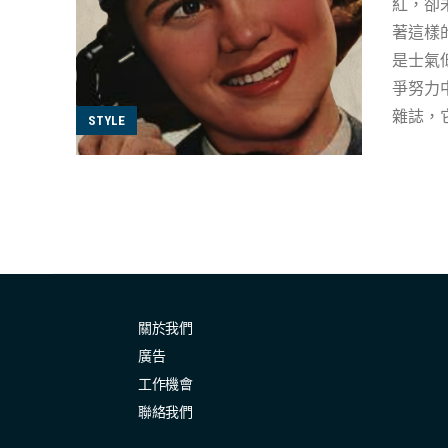
紅，卻未曾
著這樣
是士氣
爭努力中所扮
雜誌，它寫道： 「……女性不僅為了國家士氣，也為了遠
STYLE
可能地
力讓自己
展示美
持微笑
而，與
希特勒
禁止，以便所有注意力
關於我們
自由社
廣告
正在以自
工作機會
聯絡我們