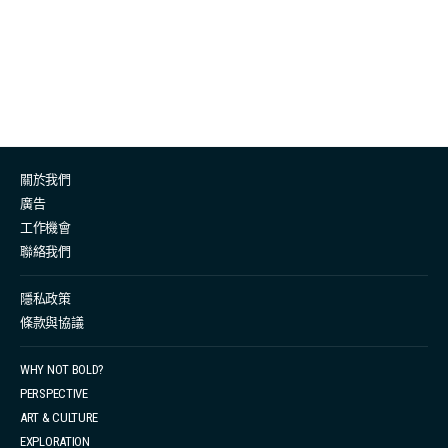
「如果你能擁有更多時間」對她們的意義。而隨著乳癌關
注月的結束，23 日釋出了一部五分鐘的紀實式短片
Stories of Secondary，其中包括了一些未公開的訪談片
段。 紀錄片選擇於這些女性各自的家中拍攝，與她們進行
近距離的對話。家，這個被稱為避風港的地方，讓她們在
感覺最安全、與外界的困苦隔絕的牆壁內，剖白她們最真
關於我們
摯的願望、恐懼和遺憾。她們想擁有更多的時間，看見兒
廣告
子結婚、周遊列國、紋完身上的刺青、向身邊人表達愛
工作機會
意，告訴她們心愛的人他們的重要性 — 那些我們常常忽略
聯絡我們
的日常小確幸 。其中一名受訪者解釋了她如何試圖在剩下
的六個月壽命中給她女兒「一個完整的人生」。面對不可
隱私政策
條款與協議
抗的病魔，她們很脆弱；然而她們坦率的分享卻充滿力
量。 如果醫生早點告訴我轉移性乳癌的風險，我本可以與
WHY NOT BOLD?
我的家人多共度好幾年的時光。 Patricia Swannell 其中一
PERSPECTIVE
名受訪者 Patricia Swannell 在拍攝後幾週後便不幸去世，
ART & CULTURE
她原以為定期覆診能察覺到乳癌復發跡象，豈料到了出現
EXPLORATION