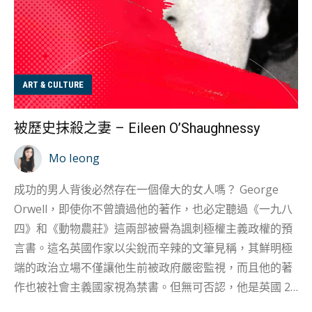
ART & CULTURE
被歷史抹殺之妻 – Eileen O’Shaughnessy
Mo Ieong
成功的男人背後必然存在一個偉大的女人嗎？ George
Orwell，即使你不曾讀過他的著作，也必定聽過《一九八
四》和《動物農莊》這兩部被譽為諷刺極權主義政權的預
言書。這名英國作家以尖銳而辛辣的文筆見稱，其鮮明極
端的政治立場不僅讓他生前被政府嚴密監視，而且他的著
作也被社會主義國家視為禁書。但無可否認，他是英國 20
世紀文壇的 “Big Brother”，至今仍擁有不可動搖的地