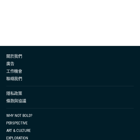
位。Orwell 的作品被英美大學揀讀為重點研讀書目，甚至
出現了 Orwellism 這種思想概念，他所創的
“Newspeak”、 “Doublethink” 等字眼更被列入正式英語
詞典。 然而，大家都知道 George Orwell，卻沒有人認識
他的第一任妻子 Eileen O'Shaughnessy。 這位大文豪背
後的女人可不是等閑角色。Eileen O'Shaughnessy 於
關於我們
1905 年出生於 South Shields，她的父親在海關工作，家
廣告
庭比奧威爾更富裕、地位更高（Orwell 曾形容自己的家庭
工作機會
是「中產階級」）。Eileen 學業優秀，當年以獎學金考進
聯絡我們
牛津大學英文系（在同代的女性來說經已是相當了不
起），著名的《魔戒》作者 J·R·R· Tolkien 甚至是她的導師
隱私政策
條款與協議
之一；二人於1935年春天相識，當時她正在 University
College London 攻讀心理學碩士課程。 然而，正值她進
WHY NOT BOLD?
修學業期間，為了讓 Orwell 能夠專心寫作，她毅然輟學，
PERSPECTIVE
並於翌年夏天結婚，搬到 Wallington 的一間鄉村小屋
ART & CULTURE
中。即使按照 30 年代的標準，這個地方也非常偏僻，每
EXPLORATION