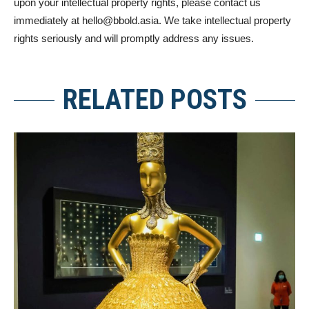
upon your intellectual property rights, please contact us
immediately at
hello@bbold.asia
. We take intellectual property
rights seriously and will promptly address any issues.
RELATED POSTS