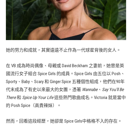
她的努力和成就，其實遠遠不止作為一代球星背後的女人。
在 VB 成為時尚偶像、母親或 David Beckham 之妻前，她曾是英
國流行女子組合 Spice Girls 的成員。Spice Girls 由五位以 Posh、
Sporty、Baby、Scary 和 Ginger Spice 五種個性組成，他們在90年
代末成為了有史以來最大的女團，憑著
Wannabe
、
Say You’ll Be
There
和
Spice Up Your Life
這些熱門歌曲成名。Victoria 就是當中
的 Posh Spice（高貴辣妹）。
然而，回看這段經歷，她卻是 Spice Girls中格格不入的存在。