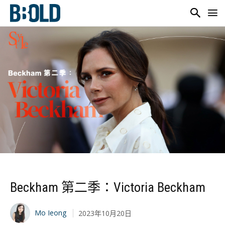
Beckham 第二季：Victoria Beckham
Mo Ieong
2023年10月20日