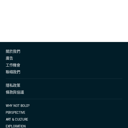
信，就如BBOLD一直鼓勵女性跳出框框，向外探索，透過
人生經歷，建立自信的一面。為各位偉大的媽媽準備了一
系列的飾物，讓你送上這份珍貴的心意。各位還在苦思今
年送甚麼禮物的子女們，不妨看看以下禮物提案。 提案
一：時尚之選 ——Beloved Set 母愛是溫柔的長河，
MONI Jewellery 今年推出的 Beloved Set 以長型珍珠設
關於我們
計，搭配光金元素，寓意母愛的延續，展現母親全心全意
廣告
的 照顧與愛惜 。長條造型更 見證母親與子女之間永恆的
工作機會
關係。不妨相約母親享用一頓充滿「少女心」的下午茶，
聯絡我們
讓她好好感受像少女一樣被疼愛的時刻，再親手為媽媽戴
上項鍊，讓儀式感成為記憶錨點。 提案二：閃耀之選——
隱私政策
條款與協議
Haro Set 每個媽媽都有不一樣的風格，有些媽媽就像家
庭中的「太陽」，Haro Set 中央珍珠就像象徵子女，周圍
WHY NOT BOLD?
環繞的MONI人造鑽石如同母親守護的光芒。用這個套裝
PERSPECTIVE
搭配你為母親準備的「一日女王」體驗 —— 由子女規劃從
ART & CULTURE
早餐到晚餐的驚喜行程，最後以閃耀的Haro耳環與項鍊作
EXPLORATION