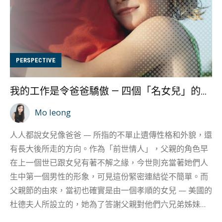
PERSPECTIVE
我的工作是令爸爸驕傲 — 四個「名女兒」的故事
Mo Ieong
人人都說女兒像爸爸 — 所指的不單止遺傳性格和外貌，還
有長大後所走的方向。作為「前世情人」，父親的角色早
在上一個世已跟女兒有著不解之緣，今世則充當著她們人
生中第一個男性的形象，可見這份緊密連結從不簡單。而
父親節的由來，當初也確實是由一個孝順的女兒 — 美國的
杜德夫人所設立的，她為了答謝父親對他們六兄弟姊妹的
養育之恩，向市長、州政府及各個組織爭取成立「父親