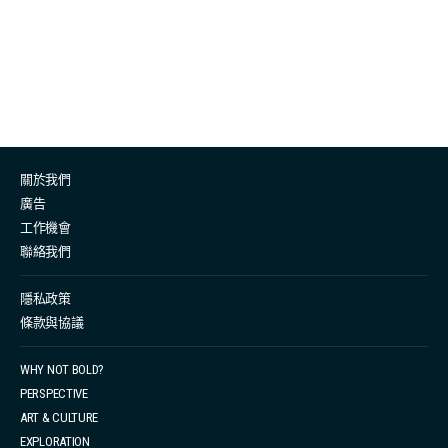
節」，終於在1972年成為了美國的國定紀念日。 藉著父親
節，我們來看看四個毅然承傳父親一生志業、同時讓父親
感到驕傲的女兒。 替爸爸摺衣服的千金小姐 Amancio 出
身於西班牙一個偏僻漁村 La Coruña，他成長的年代正值
西班牙內戰，自 14 歲輟學後，他便進入當地著名的服飾
店工作，從送貨員做到裁縫助手。27 歲時，Amancio 負
關於我們
責銷售高級女性睡袍，卻發現僅有少數人有興趣。他忽發
廣告
奇想，自己找到便宜的布料，開了一家專門生產價格實
工作機會
惠、樣式新穎的睡袍服裝店。這個品牌的營銷策略在於擅
聯絡我們
用「便宜」的材料，生產一些市面上的「昂貴」款式，再
把價格減半，結果大受歡迎。 Amancio 後來有一個女兒，
隱私政策
條款與協議
名叫 Marta。她於大學畢業後決定由底層做起，到父親的
服裝店擔任最前線的工作，這個千金小姐在 King’s Road
WHY NOT BOLD?
分店做著小店員的工作，由摺衫熨衫，到補倉、收銀，一
PERSPECTIVE
邊學習，一邊熟習公司架構，一做便是十五年，從未有過
ART & CULTURE
特殊待遇。2022 年，這個女兒終於接手了父親的生意，並
EXPLORATION