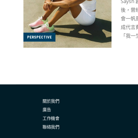
Saysh 創立
後，曾
會一帆風
成代言費，變相等
「我一
PERSPECTIVE
會失去
期間，
your place)，職業跑
選手，也只是贊助商的投資工具 
為健康
讓她度過重重難
懷孕五
關於我們
廣告
工作機會
聯絡我們