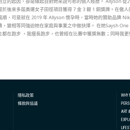
的起因，卻是緣起自對她來說可悲的個人經歷。 Allyson 從2004年雅典奧運起奪下田徑競跑 200 米銀牌之
經於後來多屆奧運女子田徑項目獲得 7 金 3 銀 1 銅獎牌。在
順，可是就在 2019 年 Allyson 懷孕時，當時她的贊助品牌 
同強迫她在家庭與事業之中做抉擇。 在她Saysh One 官網中，Allyson 以網誌形式分享了她的故事。
生都在跑步 ，我擅長跑步，也曾經在比賽中獲獎無數；同時我
自己。」作為職業女運動員，一樣擔心組建家庭會對她的職業生
她面臨著無法逃避的性別不平等。 她的雇主沒有全面支持她和同事
步運動員應該只是跑步。 " I was told to know my place, that runners have to run. " 即使是金牌
Allyson 深深感受到懷孕女性於職場所受的歧視，而打擊不只是如此，後來 Allyson 還因
因素，在懷孕 32 週的時候緊急剖腹產，與孩子一同經歷了生死關頭
關，2021年，36 歲的她更於東京奧運場上復出。 Allyson分享女運動員在生育期間會面臨的難處，例如
個月了，還要凌晨四點半就開始練...
隱私政策
WHY 
條款與協議
PERS
ART 
EXPL
LIFES