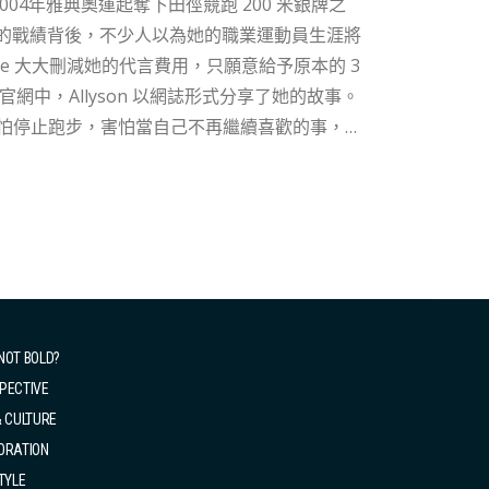
傲人的戰績背後，不少人以為她的職業運動員生涯將
Nike 大大刪減她的代言費用，只願意給予原本的 3
更怕停止跑步，害怕當自己不再繼續喜歡的事，便
涯宣判「死刑」。但要來的還是要來，在她懷孕
生育，更被告知要「知道自己的位置」(Know
。幸運的是Allyson 擁有強大的心態與堅持，
NOT BOLD?
PECTIVE
& CULTURE
ORATION
TYLE