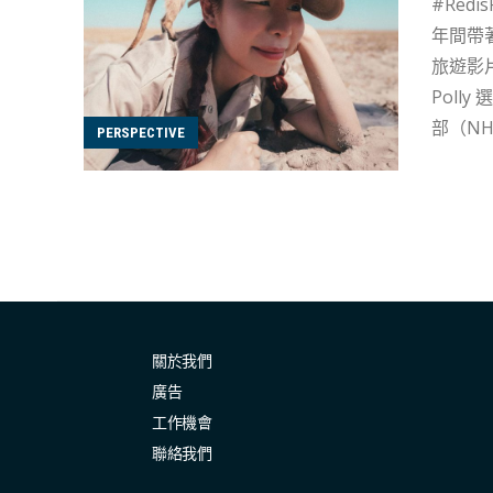
#RedisPolly 要去留學啦！ 由
年間帶
旅遊影
Polly
部（N
PERSPECTIVE
初級職位
物義工，跟獅子
中脫穎
遊節目
課程，
香港人的觀感。 當這個年代人人都可以拿起手機拍片，人人都
作。她不
關於我們
廣告
工作機會
聯絡我們