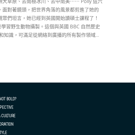
，面對著鏡頭，把世界角落的風景都剪進了她的
觀眾們坦言，她已經到英國開始讀碩士課程了！
g，名符其實就是學習野生動物攝製。這個與英國 BBC 自然歷史
驗和知識，可滿足從網絡到廣播的所有製作領域的
BBC 的紀錄片（也愛看《獅子王》），她曾到南非當動
作，不少網民也大讚她的影片可媲美電視台的旅
片拍片純粹靠自學。作為第一個香港人報讀這個
另一方也想著自己的創作即將成為其他國家人士對
專業的...
NOT BOLD?
PECTIVE
& CULTURE
ORATION
TYLE