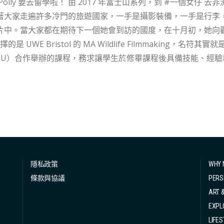
 2017 年富士山系列，到 #一個女仔 去非洲大草原、去南極冰川、去中南美⋯⋯ Polly 這六
著大家走遍許多冷門的旅遊國家，一手是攝影裝備，一手是行李
片中。當大家都在期待下一個她會到訪的國度，在十月初，她向
 選擇的是 UWE Bristol 的 MA Wildlife Filmmakin
HU）合作舉辦的課程，務求讓學生於修畢課程後具備技能、經
需求。熱愛野生動物的她最受看Discovery Channel 和 
老虎大象近距離接觸，絕非只有「喜歡」這麼簡單。 近年不乏獨遊的女 vlogger，Polly 之所以在云云之
而出，除了因為所到之處夠獨特，也因著她一直堅持的高質素製
。雖然如此，她卻自知自己的不足，她不曾受過專業的訓練，剪
Polly「既期待又怕受傷害」，一方面在出發前做足資料搜集，
有機會成為 YouTuber，Polly 仍然很認真對待自己的製
想當個「亂拍亂剪一通的creator」，她想繼續進修，真正成為「
隱私政策
WHY 
條款與協議
PERS
ART 
EXPL
LIFES