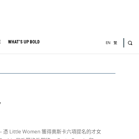
E
WHAT’S UP BOLD
EN
繁
y
 Little Women 獲得奧斯卡六項提名的才女