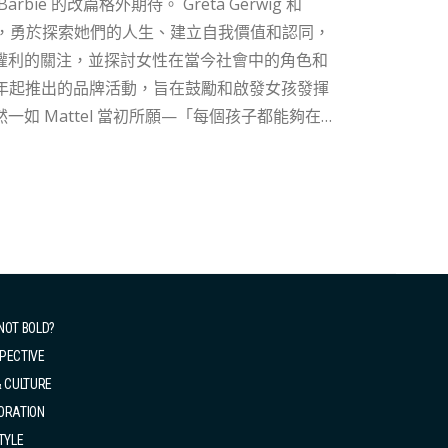
篇格外期待。 Greta Gerwig 和
立性，勇於探索她們的人生、建立自我價值和認同，
權利的關注，並探討女性在當今社會中的角色和
 Mattel 當初所願—「每個孩子都能夠在
你和我。趁著電影版的 Barbie 仍對故事劇情守口
ach 會如何運用 Barbie 自身的特質去說故事？
而可以自主掌控自己人生。其中敍述了女性面對
於電影中有一段作
NOT BOLD?
PECTIVE
& CULTURE
ORATION
TYLE