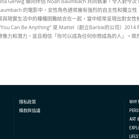
ta Gerwig 聯同伴侶 Noah Baumbach 共同執筆，令人對今次 Barbie 的改
h Baumbach 的電影中，女性角色通常擁有強烈的自主性和獨
其與現實生活中的種種困難結合在一起，當中經常呈現出對女性
想像力和潛力，並且相信「你可以成為任何你想成為的人」。既然一如
ie 中看到自己」Barbie 可以成為任何角色、任何人，是她、也是
們不妨天馬行空地想像一下，Greta Gerwig 和 Noah Baumb
ttle Women, 2019) Little Women 是一個關於四姊妹在成長掙扎浮沉間的故事。她們於 19 世紀的男性
會中尋找自己的位置和價值，表達女性不需男性的支配或認可，
所面臨的各種困難，讓觀眾看到當時社會上對女性的種種不公和壓迫。 女主角 Jo March 
抗宣言： 「女人有思想、有靈魂，不只有情感。她們有野心，有天賦，不只有美貌。我受夠了那
是女人唯一追求的人。...
隱私政策
WHY 
條款與協議
PERS
ART 
EXPL
LIFES