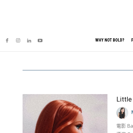
WHY NOT BOLD?
Littl
電影 B