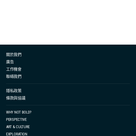
現主要原因可以說是都市上班女生普遍欠缺足夠運動，令
身體肌肉不夠強壯支撐，因而在身體動作上容易因為肌肉
不夠力而衍生的隋性，採用不好的姿勢讓自己好像「舒
服」一點，不需要太用力。 常見姿勢問題 健身教練 Ami
分享指，因為長期都要坐喺度對住部電腦，大部份人對得
電腦太久，都會不知不覺間將頭部向前靠近電腦屏幕，加
關於我們
上日常低頭使用手機的習慣。女生最普遍的上身姿勢 問題
廣告
就是「圓肩」，以及「烏龜頸」、「富貴包」，即是就是
工作機會
肩頸後方位置突出一塊，長期下去不 予理會，更可能會造
聯絡我們
成頸椎疾病影響生活作息。 除了上身姿勢問題，有不少日
常在辦公室做文職工作的女生，日常上班長期處於坐的狀
隱私政策
條款與協議
態，加上會習慢性「翹腳或者坐姿不良」，容易令到盆骨
前傾或者歪斜，導致時不時會有腰痛問題，更會容易有女
WHY NOT BOLD?
生最怕的「假肚腩」。 原來以上姿勢問題，除了會引伸痛
PERSPECTIVE
症，都會影響女士們關注的外型、體態問題。Ami補充
ART & CULTURE
指，如果出現以上姿勢不良的習慣，長久以來會令人整體
EXPLORATION