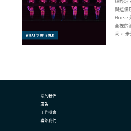
總經理 Andrée Deissenber
與這個巴
Horse 是甚麼？ Crazy Horse由法國商人 Alain B
全裸的
秀。 走進由大紅唇照亮的入口，場內裝飾著 Disco Ball、鏡子和紅色絲絨，來賓們手握著一杯香檳，輕鬆愜意，而司儀
WHAT'S UP BOLD
正著手為
甚至連舞者
機會被選
Ander
為了確
於身體的
關於我們
廣告
工作機會
聯絡我們