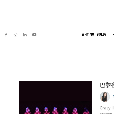
WHY NOT BOLD?
巴黎夜
Craz