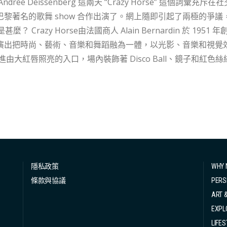
g 這兩天 “Crazy Horse” 這個詞彙充斥在社交媒體上，全因 Blackpink 的 Lisa 宣布 9 月底要
黎著名的歌舞 show 合作出演了。網上隨即引起了兩極的爭議，甚至部
ernardin 於 1951 年創立，以大尺度性感的歌舞表演聞名，女舞者幾乎
演出把時尚、藝術、音樂和舞蹈融為一體，以光影、音樂和視覺
觀眾們營造氛圍。Crazy Horse 的場地只有 230 個觀眾座位
的眼睛顏色都清晰可見，表演者也有機會與你近距離互動。 無論你來自五湖四海、有著不同的舞蹈訓練都有
中成為其中的歌舞女郎。Crazy Horse 也會邀請著名演員合作，當中包括
son和Kelly Brook等人也曾經參與其中。然而，Crazy Horse對舞者
保舞台效果和服裝的實用性，她們必須有著相近的尺寸，她們的身高必須
三分之二，甚至要求兩胸的峰點相距 21 釐米，臍部距離恥骨 13 
隱私政策
WHY 
條款與協議
PERS
ART 
EXPL
LIFES