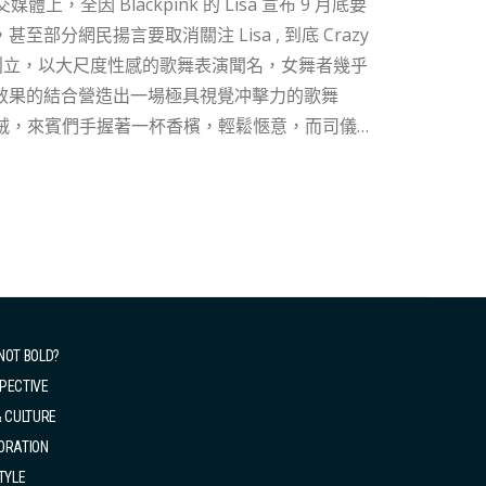
分網民揚言要取消關注 Lisa , 到底 Crazy
效果的結合營造出一場極具視覺冲擊力的歌舞
，舞台僅有 2 米高和 6 米長，不怎麼大的空間讓你
Beyoncé、Dita Von Teese、Pamela
 ( The Crazy Girls ) 體型上的要求非常嚴格，
在 1.68 米到 1.72 米之間，腿部長度相當
釐米，舞團每年都會收到超過500...
NOT BOLD?
PECTIVE
& CULTURE
ORATION
TYLE