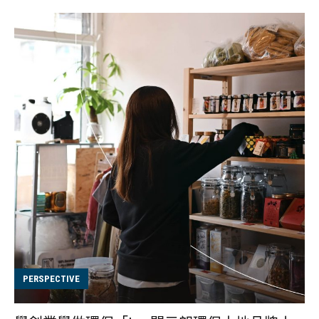
去何從 在香港面對剩食問題，生產力促進局於2011年發起
「屋苑廚餘循環再造項目」，撥款6,000萬元資助屋苑安裝
堆肥設備，但廚餘循環發展至今，相信仍然有不少市民未
曾聽聞，計劃發展、剩食教育依然有待改善及努力。另一
方面，仍然可食用的超市、街市剩食問題，依然未有非常
理想的對策。作為小市民，我們除了惜食減少浪費，也有
人會選擇自立品牌，利用剩食為材料，重新設計轉化為有
用的食品。 共同創辦人 Fioni 提到創業的初衷，緣起自小
時候到台灣見過很多果農。當自己到果園時，她也會特別
喜歡摘好看的水果來吃。當時她便想：「長得奇怪又不好
看的水果，誰會要呢？」 直到兩年前，她親身接觸到食物
浪費議題，得悉原來香港食物浪費的數據很嚇人，她提
到：「光是香港每天就有近3000噸食物丟掉，其中三分一
的食物還是可以食用，有時只是外表不好看，或有瑕疵就
PERSPECTIVE
要被淘汰，特別是水果。」 於是 Fioni 跟她的弟弟想辦
法，如何減少剩食的浪費，延長它們的壽命，或是「創