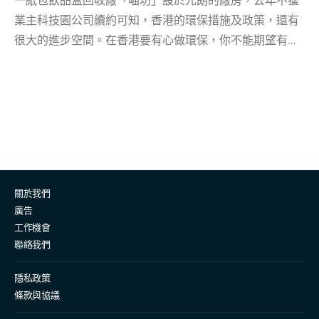
一紙包飲品盒回收廠「喵坊」設於元朗的廠房，去年不獲
非朋友有興趣，如果唔係好少好...
業主科技園公司續約可知，香港的環保措施及政策，還有
很大的進步空間。在香港要有心做環保，你不能期望有很
多機構、政府的支援或資源。 偏偏仍然有人願意拼着一份
衝勁，不怕困難，由自己生活開始實踐環保，繼而到台灣
留學學環保，這位女生就是香港社交平台「大便妹」的作
者，不知不覺間她便淨灘資歷已有十年。 由簡單垃圾分
類；以至將環保習慣滲入生活細節，嘗試裸買生活，再多
做一步，將環保帶到大自然，自發淨灘、淨山，她除了分
享自己環保日常，還將淨灘經歷以更有趣吸睛的方法呈
關於我們
現，以自己的力量，向大眾宣揚環保意識，也展現了女性
廣告
在宣揚環保的熱誠與魄力。 其實環保的習慣，知識需求與
工作機會
技術含量都不多，為何推行如此困難？堅持環保十年，背
聯絡我們
後有甚麼樣的強大理念？ 環保女生像是最離地 又是最貼地
因為要跨越重重難關，維持環保習慣，就要放棄生活上習
隱私政策
條款與協議
以為常的「方便」。在物質主義的香港社會，人人追求物