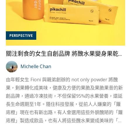
PERSPECTIVE
關注剩食的女生自創品牌 將醜水果變身果乾及水果粉
Michelle Chan
由年輕女生 Fioni 與親弟創辦的 not only powder 將醜
果，剩果轉化成美味，健康及方便的果脆及果脆果昔的新
創品牌，通過冷凍技術，不但保留95%的水果營養，還延
長生命週期至1年。隨住科技發展，從前人人嫌棄的「籮
底橙」現在也有新出路。有人會選用這些外貌醜陋的「籮
底橙」製造成飲品，也有人將這些醜水果變成美味的「水
果粉及果昔」，讓它擺脫世俗的眼光。 反思3000噸剩食何