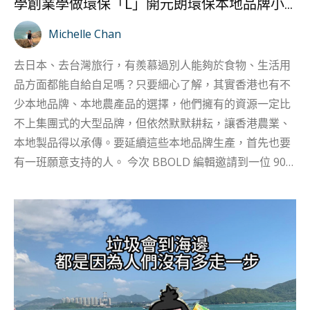
學創業學做環保「L」開元朗環保本地品牌小店
造」一種新生命。 準備新概念的挑戰 其實 Fioni 最初對食
物生產並不熟悉，所以對於改造醜水果也需要花特別多時
Michelle Chan
間研究，並請教相關人士，最後嘗試將醜水果變水成果
去日本、去台灣旅行，有羨慕過別人能夠於食物、生活用
粉，配合飲品、甜品、果昔，變成有用的產品。not only
品方面都能自給自足嗎？只要細心了解，其實香港也有不
powder 的水果粉先通過冷凍技術，把水果變成水果凍
少本地品牌、本地農產品的選擇，他們擁有的資源一定比
乾，然後再磨成粉，這種技術透過低溫約-40度，再通過...
不上集團式的大型品牌，但依然默默耕耘，讓香港農業、
本地製品得以承傳。要延續這些本地品牌生產，首先也要
有一班願意支持的人。 今次 BBOLD 編輯邀請到一位 90
後女生 Katie ，在疫情期間開始，她選擇辭去設計師的工
作，毅然嘗試學做「環保L」，由接觸環保零售工作學
起，到今年 2023 年的 7 月決定再踏出一步，創業學習經
營以售賣環保及可持續產品、本地小眾品牌為主的街坊小
店「環保黎雜貨店」，部分產品更以祼賣方式出售，只要
街坊自備容器就可以購買，藉此希望香港人培養源頭減
廢、減少包裝垃圾的習慣。 轉行衝動因自覺浪費太多 投身