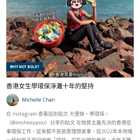
社會幾年的人都會特別留意身邊朋友的職場生涯變化，有
時會發現有些人的職場生涯明確順利，有些人特別跳脫
「Jumpy」。經歷社會工作幾年，好多人都會問自己一個
問題：「自己是否適合現在的工作嗎？我應該繼續下去
嗎？但轉行等同重新開始這樣的我會更好嗎？」想著想著
便會發現，選擇離開老本行，比起繼續堅持下去更需要勇
氣。 Katie 轉行的想法主要源自設計師的工作，她見證著
宣傳品不斷更新：「雖然明白香港消費、宣傳模式好速
WHY NOT BOLD?
食，但每次活動一完，眼見設計布置被遺棄都會覺得好可
惜。」 Katie 有感，人愈大，愈有能力享受物質豐富的生
香港女生學環保淨灘十年的堅持
活，但我卻覺得真正快樂的生活並不來自物質，是源自你
的生活態度。 第二人生的開始 由設計師轉行接觸環保零售
Michelle Chan
工作，對於 Katie 來說，就好像是第二人生的開始。她明
在 Instagram 查看這則貼文 大便妹，學環保。
白，香港有時候實在太方便了，有好多人嫌環保麻煩，就
（@imsheeppoo）分享的貼文 在物質主義先決的香港從
算明白環保的道理，但要實際行動都會懶：「香港人唔逼
事環保工作，從來都不是甚麼理想差事，從2022年本地唯
得，所以唔會一味同啲朋友講環保係點......可以點環保.......除