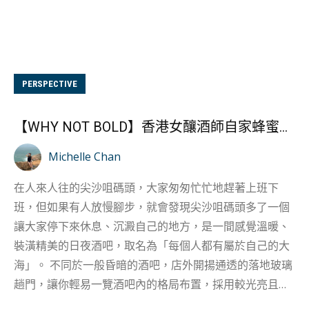
PERSPECTIVE
【WHY NOT BOLD】香港女釀酒師自家蜂蜜酒 日照夜霧第一間日夜酒室 創辦人Nico & Mabel專訪
Michelle Chan
在人來人往的尖沙咀碼頭，大家匆匆忙忙地趕著上班下
班，但如果有人放慢腳步，就會發現尖沙咀碼頭多了一個
讓大家停下來休息、沉澱自己的地方，是一間感覺溫暖、
裝潢精美的日夜酒吧，取名為「每個人都有屬於自己的大
海」。 不同於一般昏暗的酒吧，店外開揚通透的落地玻璃
趟門，讓你輕易一覽酒吧內的格局布置，採用較光亮且溫
暖的黃燈，配搭閃爍的射燈，營造出親切、安全的氛圍，