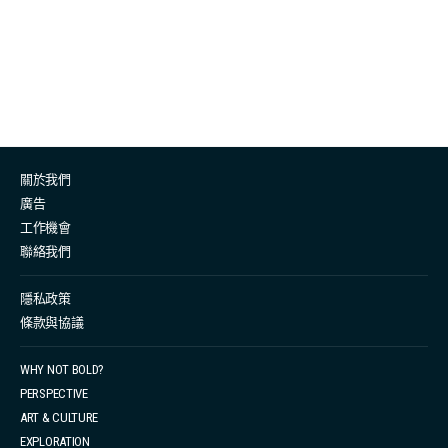
讓你放心踏出第一步品嚐他們自家釀造的蜂蜜酒。 大家都
可能聽過香港本地製造的手工啤酒及蜂蜜酒品牌「日照夜
霧」，其實就是「每個人都有屬於自己的大海」故事的序
章。今次邀請到「日照夜霧」及「每個人都有屬於自己的
大海」的 Nico 及 Mabel 兩位女創辦人分享釀酒與開酒室
的品牌故事。Nico 是女釀酒師，而 Mabel 就負責市場推
關於我們
廣及品牌管理。 在 Instagram 查看這則貼文 每個人都有
廣告
屬於自己的大海
（@seayoulounge）分享的貼文 由愛
工作機會
喝啤酒到成為女釀酒師 Nico 當初加入釀酒行業，可以說
聯絡我們
是興趣為先，她提到：「因為我喜歡喝有氣的東西，由小
時候喝汽水到長大後喜歡喝啤酒，所以我在我讀書的時候
隱私政策
條款與協議
就去酒廠做part-time。」 釀造啤酒的工序繁複，每個步
驟都得嚴謹處理。啤酒花的份量、麥芽中的糖度高低、酸
WHY NOT BOLD?
鹼值的多少、甚至麥汁的溫度高低等。工作例如有碾碎麥
PERSPECTIVE
芽、處理原材料、控制遠心分離機等工序，同時要持續監
ART & CULTURE
測及檢視各樣的溫度與系數，並確保所有酒管及設備的消
EXPLORATION