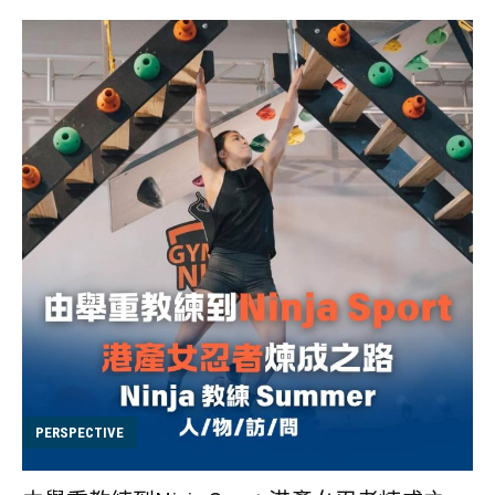
緒。 建立興趣之餘又可以提升技能，不想渾渾噩噩又一
年，今年記得要準備新挑戰給自己呢﹗編輯精選全新新手
體驗班、運動課程優惠，陪你一起投入運動熱﹗ 試玩體驗
- BOLD X HKATCIG 限定爬樹課程 $250新手體驗優惠 在
Instagram 查看這則貼文 BBOLD EXPLORATION 運動 挑
戰 旅遊（@bbold.exploration）分享的貼文 上次訪問包
山后兼攀樹教練Angel Wong Ka Yan 之後 ，推出的攀樹
課程反應非常熱烈，我們編輯還進行了一個自肥計劃，難
得有機會，當然要親自跟Angel上課體驗攀樹！我和CMan
都是第一次攀樹，如果我們能做到，大家肯定也可以！ 很
多人不知道，其實攀樹運動是有正式的學校課程的，例如
香港攀樹學院就提供攀樹訓練、技術專修訓練和技術分享
工作坊。 BBOLD聯乘@hkatcig推出攀樹新手體驗優惠，
只要通過BBOLD報名，就可以以優惠價$250參加體驗
PERSPECTIVE
班，留言「攀樹」以獲取優惠！ 試玩體驗 -
BBOLDxSasuke Ninja Park 忍者障礙體驗課程報名表 在