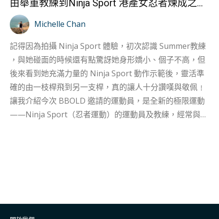
由舉重教練到Ninja Sport 港產女忍者煉成之路 Ninja 教練 Summer 人物訪問
Instagram 查看這則貼文 BBOLD EXPLORATION 運動 挑
戰 旅遊（@bbold.exploration）分享的貼文 看多了日...
Michelle Chan
記得因為拍攝 Ninja Sport 體驗，初次認識 Summer教練
，與她碰面的時候還有點驚訝她身形嬌小、個子不高，但
後來看到她充滿力量的 Ninja Sport 動作示範後，靈活準
確的由一枝桿飛到另一支桿，真的讓人十分讚嘆與敬佩﹗
讓我介紹今次 BBOLD 邀請的運動員，是全新的極限運動
——Ninja Sport（忍者運動）的運動員及教練，經常與隊
友參加世界各地比賽。 不過讓人想不到的是，Summer 成
為 Ninja Sport 教練前，其實是一位舉重教練。在台北
Gymefit Games 2019、2023 及 2024 女子組舉重比賽
中，Summer 憑出色的表現三度奪冠。如今，她不僅是
Ninja Sport 的專業教練，更在國際賽事中屢獲佳績，包
括馬來西亞 Ozone Games 公開女子組 2023 金牌、台中
極限體能王挑戰賽 2024 銀牌，以及完成美國 World