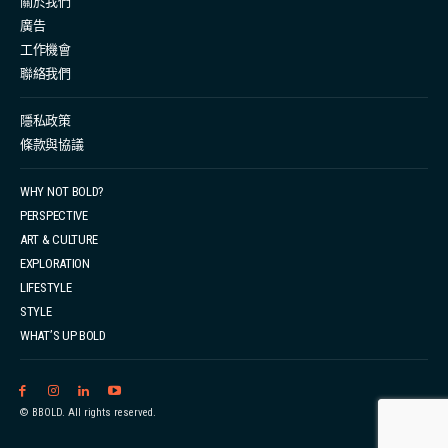
關於我們
Ninja League Championships 2024 和澳洲 Ninja World
廣告
Cup 的 Stage 1 挑戰。Summer 的轉型故事，不僅展現了
工作機會
她對運動的熱愛，還有 Ninja Sport 這項運動的獨特魅
聯絡我們
力。 在 Instagram 查看這則貼文 Summer
Wong（@summer__training）分享的貼文 從舉重投身到
隱私政策
條款與協議
Ninja Sport 談到從舉重轉向 Ninja Sport 的契機，
Summer 坦言，兩者雖然都是對體能與意志力的挑戰，但
WHY NOT BOLD?
Ninja Sport 更注重「解難能力」，她補充：「舉重比賽
PERSPECTIVE
的目標很明確，就是舉起更大的重量，相對比較有規律，
ART & CULTURE
且有固定方法遵循與練習，而 Ninja Sport 的障礙設計多
EXPLORATION
變，每個人都可以找到屬於自己的破解方法，同樣的障
LIFESTYLE
STYLE
礙，每個人的演繹方式都...
WHAT’S UP BOLD
© BBOLD. All rights reserved.