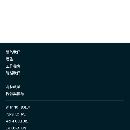
一位棟篤笑演員，也跟大多數的香港人一樣，過著朝九晚
六的打工仔生活。她平日從事資訊科技項目管理工作，與
講棟篤笑的一面感覺風馬牛不相及：「雖然係做 I.T ，但
我嘅職業（項目管理）可能相對需要我講多啲嘢，但講嘢
嘅時候，最好就唔好太好笑喇。」 開心要笑 不開心更要笑
跟我們大部分人一樣，啟發西嘉開始棟篤笑表演的，就是
關於我們
「棟篤笑」之王黃子華，當年就是因為西嘉的父親在她 9
廣告
歲時候買了黃子華的 DVD ，令她認識到棟篤笑表演。她
工作機會
分享：「雖然當時我 9 歲，聽子華講棟篤笑，背後意思有
聯絡我們
好多都係聽唔明，但係見到觀眾啲反應，又會覺得好似真
係幾好笑咁，就覺得如果一個人講嘢可以令人開心笑，係
隱私政策
條款與協議
好有成功感。」 談及對「子華神」經典難忘的棟篤笑笑
話，她最喜歡的一個代表作就是「魚蛋論」，因為展現了
WHY NOT BOLD?
黃子華的棟篤笑構思的厲害之處。即使他正在諷刺觀眾，
PERSPECTIVE
但入場觀眾就算被罵，也忍不住會笑開來。雖然「魚蛋
ART & CULTURE
論」笑話很精簡，但用一個比喻就能呈現到香港社會不良
EXPLORATION