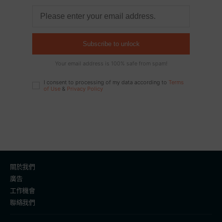
Subscribe to unlock
Your email address is 100% safe from spam!
I consent to processing of my data according to
Terms
of Use
&
Privacy Policy
關於我們
廣告
工作機會
聯絡我們