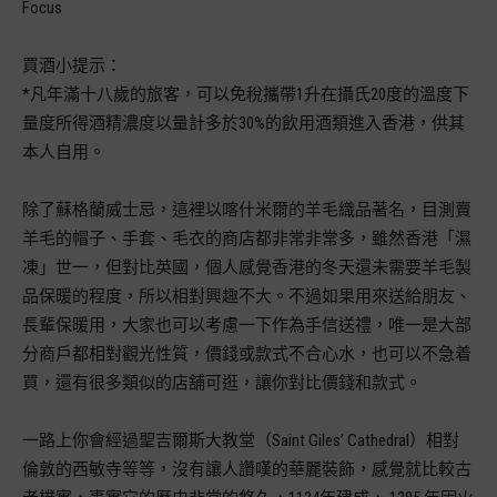
Focus
買酒小提示：
*凡年滿十八歲的旅客，可以免稅攜帶1升在攝氏20度的溫度下
量度所得酒精濃度以量計多於30%的飲用酒類進入香港，供其
本人自用。
除了蘇格蘭威士忌，這裡以喀什米爾的羊毛織品著名，目測賣
羊毛的帽子、手套、毛衣的商店都非常非常多，雖然香港「濕
凍」世一，但對比英國，個人感覺香港的冬天還未需要羊毛製
品保暖的程度，所以相對興趣不大。不過如果用來送給朋友、
長輩保暖用，大家也可以考慮一下作為手信送禮，唯一是大部
分商戶都相對觀光性質，價錢或款式不合心水，也可以不急着
買，還有很多類似的店舖可逛，讓你對比價錢和款式。
一路上你會經過聖吉爾斯大教堂（Saint Giles’ Cathedral）相對
倫敦的西敏寺等等，沒有讓人讚嘆的華麗裝飾，感覺就比較古