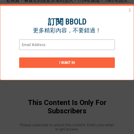
老樸實，事實它的歷史非常的悠久，1124年建成， 1385 年因火
災而重建。
由於我們第一天時間不算非常充裕，舊城區其實還有非常多的
體驗、展覽，例如是蘇格蘭威士忌體驗館（The Scotch Whisky
Experience），貨幣博物館、作家博物館，最後當然還有必去景
點「愛丁堡城堡」，但由於我們由倫敦出發到愛丁堡已經下午
時段，雖然指引說最後入場時間為5時，但我們大約 4時左右到
達時，門票已售完，只好從外圍細看，留下少少遺憾留待下次
再訪。
This Content Is Only For
Subscribers
Please subscribe to unlock this content. Enter your email
to get access.