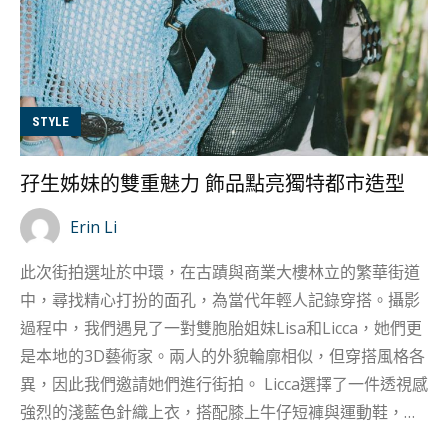
STYLE
孖生姊妹的雙重魅力 飾品點亮獨特都市造型
Erin Li
此次街拍選址於中環，在古蹟與商業大樓林立的繁華街道
中，尋找精心打扮的面孔，為當代年輕人記錄穿搭。攝影
過程中，我們遇見了一對雙胞胎姐妹Lisa和Licca，她們更
是本地的3D藝術家。兩人的外貌輪廓相似，但穿搭風格各
異，因此我們邀請她們進行街拍。 Licca選擇了一件透視感
強烈的淺藍色針織上衣，搭配膝上牛仔短褲與運動鞋，整
體造型展現出一種隨性美式風格。另一邊的Lisa則偏向女