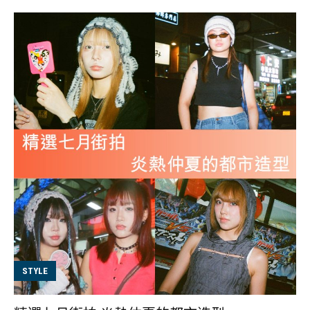
性化的時尚路線，她穿著黑色網狀外套，搭配白色短褲，
並搭配一雙皮質黑色長靴，與她的髮色相得益彰。 當問到
她們最喜歡當天造型的哪個部分時，兩人不約而同表示是
她們都佩戴的本地珠寶品牌@5feeet2的Power Love心形
耳環。這款耳環擁有大氣的輪廓造型，從遠處便能感受到
無法忽視的炫目光芒，耳環上鑲嵌的七顆閃石代表一週中
的每一天，巧妙的設計與精緻的工藝使整體造型更加完
美。 你們心目中的BOLD Look是什麼？ Licca - 「可以回
溯到過去的潮流，再混搭自己喜愛的服飾！」 Lisa -
「Mix and Match不同的服飾風格！」
STYLE