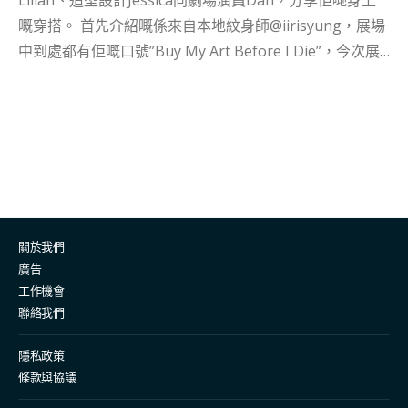
Lilian、造型設計Jessica同劇場演員Dan，分享佢哋身上
嘅穿搭。 首先介紹嘅係來自本地紋身師@iirisyung，展場
中到處都有佢嘅口號”Buy My Art Before I Die”，今次展
覽中展示數幅潑墨畫作均由佢親自繪製，風格隨性而具有
力量。 至於穿搭上，Iris著嘅係一身丹寧組合，上身搭配
牛仔帽衫外套、白襯衫同黑領呔，下身配搭牛仔褲與黑皮
鞋。牛仔帽衫搭恤衫令整個造型唔會太過正裝，整體感覺
清爽俐落，同佢作品風格如出一轍。 你心目中嘅BOLD
LOOK係？ Iris @iirisyung - 「想著咩就著咩，想點就
點。」 多媒體裝置藝術家Lilian@ioooooi._.ioooooi 一身
關於我們
寛鬆黑色造型，絲質襯衫配絲質紋理長褲，同時加入富工
廣告
業風嘅紅色墨鏡同自家製黑翼，絕非日常可以見到嘅造
工作機會
型。佢亦都向我哋介紹佢自製嘅牙刷頸鏈，由佢嘅舊牙刷
聯絡我們
改裝而成。 講到穿搭入面最鐘意嘅部份，喺幾樣特色單品
中，Lilian最喜歡紅色眼鏡，因為戴起嚟望世界都自帶特
隱私政策
條款與協議
效。 你心目中嘅BOLD LOOK係？ Lilian