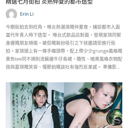
精選七月街拍 炎熱仲夏的都市造型
Erin Li
今期街拍去到旺角，喺炎熱潮濕嘅仲夏夜，捕捉都市入面
當代年青人時下造型。 喺台式飲品店對面，發現家琪同緊
身邊嘅朋友傾偈，被佢嘅裝扮吸引之下就邀請佢進行街
拍。家琪頭上有一條手織頭帶，配上帶少少grunge風格嘅
黑色tee同不規則流蘇邊牛仔長裙，隨性、暗黑風格衣物配
搭與嘉琪嘅笑容、慢節拍嘅談吐有強烈反差感。 準備影相
嘅時候，家琪拎岀飛天小女警嘅手提鏡同梳仔，被攝影師
提議用作小道具，結果亦成為小編覺得最捕捉到嘉琪個性
嘅相片。 你心目中嘅BOLD LOOK係？ 家琪
(@i.am.super.hero ) - 「揾到自己喜歡嘅風格，學習、消
化當中嘅元素，套用到自己日常打扮。」 有一種樂趣係同
知己一齊打扮行街，為大家互相挑選適合嘅衣着，即使未
有戰利品仍然覺得好滿足！而今次邀請街拍嘅對象就係拍