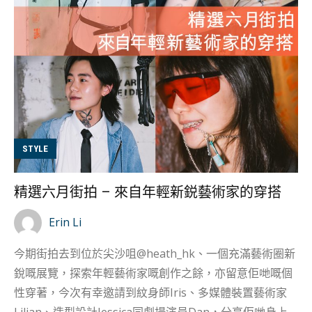
檔行街嘅Sammi同楚渝。 Sammi染咗一頭齊陰及肩公主切
紅髮，橙紅色無袖上衣以及豹紋短裙，配搭紅黑相間長襪
搭配毛毛襪套，飾品方面加上袖套同頸圈，並以厚底鞋作
結。 而楚渝就以水藍色作主調，頭上嘅髮帶、絲絨背心同
Lace短襪都同樣襯色，外加上毛毛手帶同皺褶襪套，亦同
樣配搭上厚底鞋。 一藍一紅嘅配搭，仿如千禧年代少女漫
畫中嘅雙子星組合，回頭率滿滿。 Inez嘅打扮以歐美復古
風打扮為主，簡約嘅黑色無袖上衣搭配牛仔低腰A字長
STYLE
裙，再加上藍黑格紋背包，色系配襯得宜令整個造型更加
完滿。飾品方面，Inez選擇咗今季大熱嘅橢圓框玳瑁太陽
精選六月街拍 – 來自年輕新鋭藝術家的穿搭
眼鏡以及夏天少見嘅條紋冷帽，襯落夏天服飾亦未見累
贅，而佢更透露太陽眼鏡係嚟自媽媽嘅經典收藏，街拍當
Erin Li
日靈機一觸加入造型，恰巧有機會俾我哋捕捉。 問到造型
今期街拍去到位於尖沙咀@heath_hk、一個充滿藝術圈新
入面最鐘意嘅部份，思齊就認為係佢嘅低腰牛仔裙，因為
銳嘅展覽，探索年輕藝術家嘅創作之餘，亦留意佢哋嘅個
岩岩好可以展示佢腰間嘅紋身。 你心目中嘅BOLD LOOK
性穿著，今次有幸邀請到紋身師Iris、多媒體裝置藝術家
係？ Inez （@_...